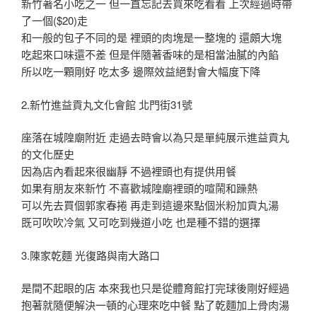
新竹著名小吃之一 但一直忘記去買來吃看看 上次經過時帶
了一個($20)走
和一般的包子不同的是 裡頭的肉塊是一整塊的 還頗大塊
吃起來口味還不差 但是伴隨著香味的是相當油膩的內餡
所以吃一顆剛好 吃太多 邊際效益絕對會大幅度下降
2.新竹進益貢丸文化會館 北門街31號
座落在城隍廟附近 走過去時會以為只是單純展示進益貢丸
的文化歷史
因為店內看起來很幽靜 不過裡頭也有提供用餐
如果有朋友來新竹 不喜歡城隍廟裡頭的喧鬧和躁熱
可以先去買個郭家春捲 再走到這邊來點個米粉加貢丸湯
既可吹吹冷氣 又可吃到幾道小吃 也是種不錯的選擇
3.陳家乾麵 光復路與南大路口
是間不起眼的店 本來我也只是從體育館打完球後剛好經過
抱著就隨便解決一頓的心理來吃中餐 點了乾麵加上骨肉湯