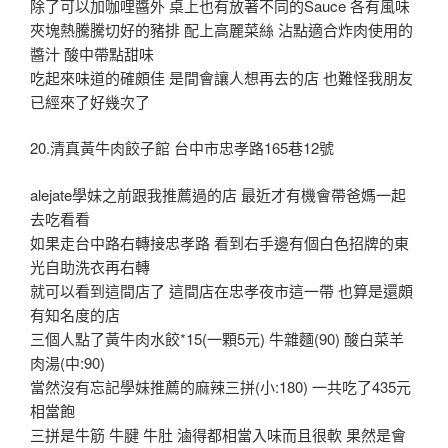
除了可以加咖哩醬外 桌上也有放著不同的Sauce 各有風味
夾塊熱騰騰切好的豬排 配上高麗菜絲 沾點適合炸肉使用的
醬汁 酸中帶點甜味
吃起來味道的確頗佳 是間會讓人想再去的店 也難怪我朋友
已經來了好幾次了
20.清真黃牛肉餃子館 台中市忠孝路165巷12號
alejate學妹之前跟我推薦過的店 最近才有機會帶爸媽一起
去吃看看
如果走台中路右轉接忠孝路 看到右手邊有個白色招牌的東
光自助洗衣再右轉
就可以看到這間店了 這間店在忠孝夜市這一帶 也算是還頗
有知名度的店
三個人點了黃牛肉水餃*15(一顆5元) 牛雜麵(90) 酸白菜羊
肉湯(中:90)
當然沒有忘記學妹推薦的麻辣三拼(小:180) 一共吃了435元
相當飽
三拼是牛筋 牛腱 牛肚 滷得都相當入味而且很軟 果然是會