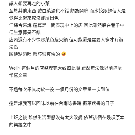
讓人想要再吃的小菜
至於其他東西 酸白菜湯也不錯 頗為開脾 而水餃跟麵個人是
覺得比起來較沒那麼出色
但綜合來說 還算是一間表現中上的店 因此雖然躲在巷子中
但生意算是不錯
店內還有不少快炒菜色及火鍋 但可能還是需要人多才有辦
法點
順便點酒喝 應該蠻爽快的
Well~ 這個月的店整理完大致如此囉 雖然無法像以前這麼
常寫文章
不過每次畢其功於一役 一個月份的文章量一次到位
還是讓我可以回味以前在台南唸書時 振筆疾書的日子
上班之後 雖然生活型態沒有太大改變 依舊徘徊在幾項原本
的興趣之中