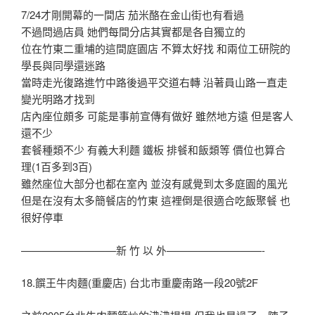
7/24才剛開幕的一間店 茄米酪在金山街也有看過
不過問過店員 她們每間分店其實都是各自獨立的
位在竹東二重埔的這間庭園店 不算太好找 和兩位工研院的
學長與同學還迷路
當時走光復路進竹中路後過平交道右轉 沿著員山路一直走
變光明路才找到
店內座位頗多 可能是事前宣傳有做好 雖然地方遠 但是客人
還不少
套餐種類不少 有義大利麵 鐵板 排餐和飯類等 價位也算合
理(1百多到3百)
雖然座位大部分也都在室內 並沒有感覺到太多庭園的風光
但是在沒有太多簡餐店的竹東 這裡倒是很適合吃飯聚餐 也
很好停車
—————————新 竹 以 外—————————-
18.饌王牛肉麵(重慶店) 台北市重慶南路一段20號2F