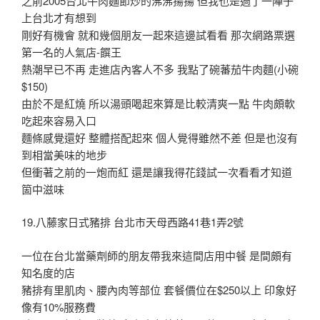
之前2005台北牛肉麵節炒的沸沸揚揚 但我也是過了一陣子
上台北才有想到
剛好有機會 就和幾個朋友一起來這邊試看看 那次網路票選
第一名的人氣店-饌王
熱潮早已不再 走進店內客人不多 我點了碗蕃茄牛肉麵(小碗
$150)
由於不是紅燒 所以湯頭喝起來算是比較清爽一點 牛肉頗軟
吃起來容易入口
麵條感覺還好 整體搭配起來 個人覺得雖然不差 但是也沒有
到相當美味的地步
但衝著之前的一炮而紅 還是讓我得花錢試一次看看才知道
箇中滋味
19.八藤家日式豬排 台北市天母西路41巷1弄2號
一位在台北當藥劑師的朋友帶我來這間店用中餐 是間頗有
知名度的店
豬排有里肌肉、腰內肉等部位 套餐價位在$250以上 印象好
像有10%服務費