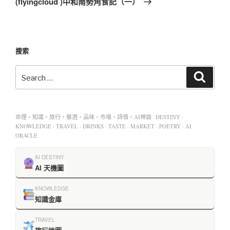
(flyingcloud )中和南勢角食記（一）
搜索
命理・知識・旅行・餐酒・品味・市場・詩情・AI神諭 DESTINY ·
KNOWLEDGE · TRAVEL · DRINKS · TASTE · MARKET · POETRY · AI
ORACLE
AI DESTINY
AI 天機圖
KNOWLEDGE
知識金庫
TRAVEL