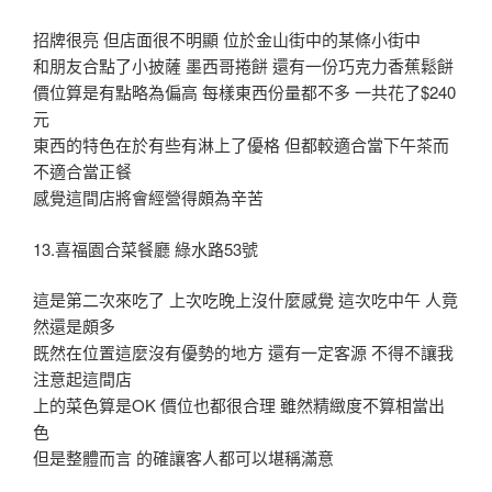
招牌很亮 但店面很不明顯 位於金山街中的某條小街中
和朋友合點了小披薩 墨西哥捲餅 還有一份巧克力香蕉鬆餅
價位算是有點略為偏高 每樣東西份量都不多 一共花了$240
元
東西的特色在於有些有淋上了優格 但都較適合當下午茶而
不適合當正餐
感覺這間店將會經營得頗為辛苦
13.喜福園合菜餐廳 綠水路53號
這是第二次來吃了 上次吃晚上沒什麼感覺 這次吃中午 人竟
然還是頗多
既然在位置這麼沒有優勢的地方 還有一定客源 不得不讓我
注意起這間店
上的菜色算是OK 價位也都很合理 雖然精緻度不算相當出
色
但是整體而言 的確讓客人都可以堪稱滿意