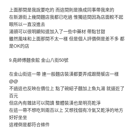
上面那間是我說要吃的 而這間則是換成同事帶我來的
在新源街上幾間麵店我都已吃過 惟獨這間因為店面較不起
眼所以一直沒進去
湯頭可以很明顯知道加入了一些中藥材 帶點甘甜
雖然風味和上面那間不太一樣 但是個人評價倒是差不多 都
是OK的店
9.堯師傅麵食館 金山八街50號
在金山街這一帶 連一般麵店裝潢都要弄成跟簡餐店一樣
@@
不過這也反映在價位上 點了碗紹子麵加上魚丸湯 就逼近了
百元
但店內有雜誌可以閱讀 整體裝潢也是明亮乾淨
在這一帶不想吃到兩百以上 又想找個有冷氣又乾淨的地方
好好坐坐
這裡倒是都符合條件