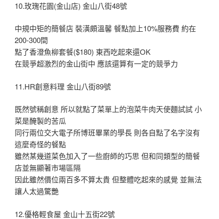
10.玫瑰花園(金山店) 金山八街48號
中規中矩的簡餐店 裝潢頗溫馨 餐點加上10%服務費 約在
200-300間
點了香澄魚柳套餐($180) 東西吃起來還OK
在競爭超激烈的金山街中 應該還算有一定的競爭力
11.HR創意料理 金山八街89號
既然號稱創意 所以就點了菜單上的泡菜牛肉天使麵試試 小
菜是醃製的苦瓜
同行兩位交大電子所博班畢業的學長 則各自點了名字沒有
這麼奇怪的餐點
雖然某幾道菜色加入了一些廚師的巧思 但和同類型的簡餐
店並無顯著市場區隔
因此雖然價位兩百多不算太貴 但整體吃起來的感覺 並無法
讓人太過驚艷
12.優格輕食屋 金山十五街22號