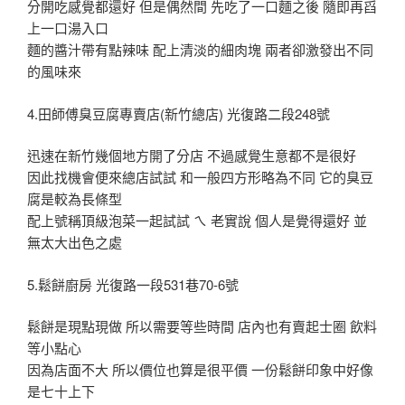
分開吃感覺都還好 但是偶然間 先吃了一口麵之後 隨即再舀
上一口湯入口
麵的醬汁帶有點辣味 配上清淡的細肉塊 兩者卻激發出不同
的風味來
4.田師傅臭豆腐專賣店(新竹總店) 光復路二段248號
迅速在新竹幾個地方開了分店 不過感覺生意都不是很好
因此找機會便來總店試試 和一般四方形略為不同 它的臭豆
腐是較為長條型
配上號稱頂級泡菜一起試試 ㄟ 老實說 個人是覺得還好 並
無太大出色之處
5.鬆餅廚房 光復路一段531巷70-6號
鬆餅是現點現做 所以需要等些時間 店內也有賣起士圈 飲料
等小點心
因為店面不大 所以價位也算是很平價 一份鬆餅印象中好像
是七十上下