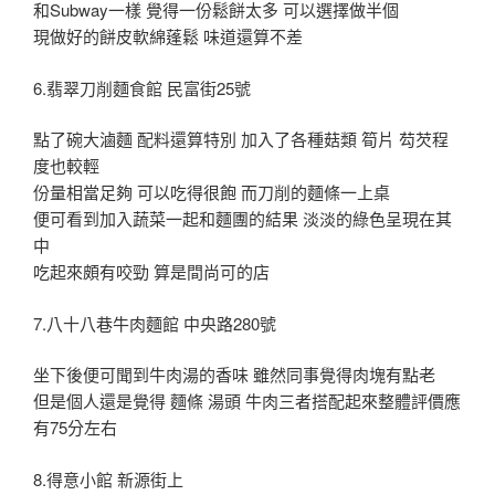
和Subway一樣 覺得一份鬆餅太多 可以選擇做半個
現做好的餅皮軟綿蓬鬆 味道還算不差
6.翡翠刀削麵食館 民富街25號
點了碗大滷麵 配料還算特別 加入了各種菇類 筍片 芶芡程
度也較輕
份量相當足夠 可以吃得很飽 而刀削的麵條一上桌
便可看到加入蔬菜一起和麵團的結果 淡淡的綠色呈現在其
中
吃起來頗有咬勁 算是間尚可的店
7.八十八巷牛肉麵館 中央路280號
坐下後便可聞到牛肉湯的香味 雖然同事覺得肉塊有點老
但是個人還是覺得 麵條 湯頭 牛肉三者搭配起來整體評價應
有75分左右
8.得意小館 新源街上