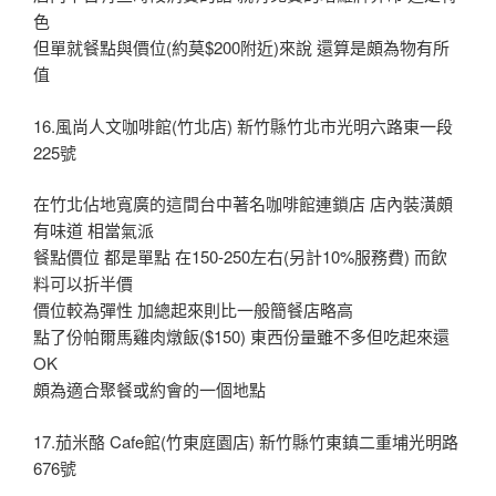
色
但單就餐點與價位(約莫$200附近)來說 還算是頗為物有所
值
16.風尚人文咖啡館(竹北店) 新竹縣竹北市光明六路東一段
225號
在竹北佔地寬廣的這間台中著名咖啡館連鎖店 店內裝潢頗
有味道 相當氣派
餐點價位 都是單點 在150-250左右(另計10%服務費) 而飲
料可以折半價
價位較為彈性 加總起來則比一般簡餐店略高
點了份帕爾馬雞肉燉飯($150) 東西份量雖不多但吃起來還
OK
頗為適合聚餐或約會的一個地點
17.茄米酪 Cafe館(竹東庭園店) 新竹縣竹東鎮二重埔光明路
676號