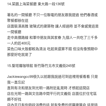
14.菜園上海菜餐廳 東大路一段136號
著名的一間餐廳 不只一位聯電的朋友跟我提過 他們春酒或
聚餐都辦在這
店面裝潢高雅 玻璃式的建築物 讓人經過時 並不會感覺這是
一間餐廳
走中高價路線 和軍中朋友與其家眷 九個人一共吃了三千多
一人約近400元
菜色口味大致都較為清淡 吃起來還算不錯 但沒有像預期中
那麼好吃就是了
15.聖塔羅咖啡館 新竹縣竹北市文義街245號
Jackiewangcc99很久以前跟我說過可到這裡用餐看看 只是
我一直忘記
直到有次和朋友到光明一路附近亂晃時 才想起這間店
店在光明一路與文信路中間平行的文義街 店面位於住宅區
頗不好找
店內平日有些時段消費的話 就有免費的塔羅牌算命 這是特