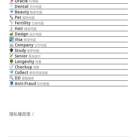
Oracle
AI神諭
Dental
牙科地圖
Beauty
醫美地圖
Pet
寵物地圖
Fertility
生殖地圖
Hair
植髮地圖
Design
設計地圖
Visa
簽證地圖
Company
公司地圖
Study
留學地圖
Senior
黃金歲月
Longevity
常春
Checkup
璞康
Collect
稀有保值收藏
DD
盡職調查
Anti-Fraud
防詐避雷
隱私權政策