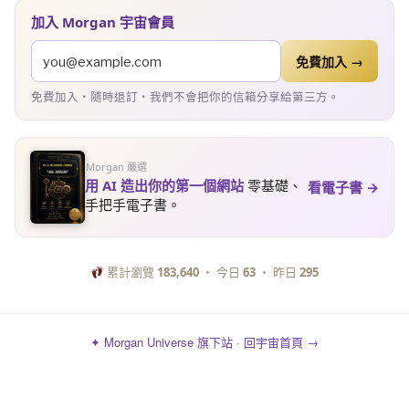
加入 Morgan 宇宙會員
免費加入 →
免費加入・隨時退訂・我們不會把你的信箱分享給第三方。
Morgan 嚴選
用 AI 造出你的第一個網站
零基礎、
看電子書 →
手把手電子書。
累計瀏覽
183,640
・ 今日
63
・ 昨日
295
✦ Morgan Universe 旗下站 · 回宇宙首頁 →