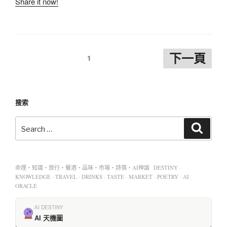
Share it now!
下一頁
1
搜索
命理・知識・旅行・餐酒・品味・市場・詩情・AI神諭 DESTINY ·
KNOWLEDGE · TRAVEL · DRINKS · TASTE · MARKET · POETRY · AI
ORACLE
AI DESTINY
AI 天機圖