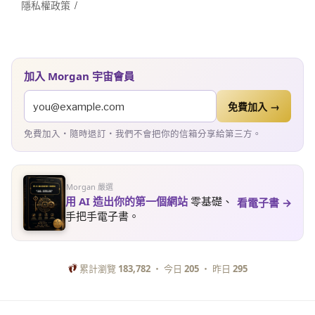
隱私權政策
加入 Morgan 宇宙會員
免費加入 →
免費加入・隨時退訂・我們不會把你的信箱分享給第三方。
Morgan 嚴選
用 AI 造出你的第一個網站
零基礎、
看電子書 →
手把手電子書。
累計瀏覽
183,782
・ 今日
205
・ 昨日
295