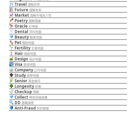
Travel
理解世界
Future
理解未來
Market
理解市場與人性
Poetry
理解情緒
Oracle
AI神諭
Dental
牙科地圖
Beauty
醫美地圖
Pet
寵物地圖
Fertility
生殖地圖
Hair
植髮地圖
Design
設計地圖
Visa
簽證地圖
Company
公司地圖
Study
留學地圖
Senior
黃金歲月
Longevity
常春
Checkup
璞康
Collect
稀有保值收藏
DD
盡職調查
Anti-Fraud
防詐避雷