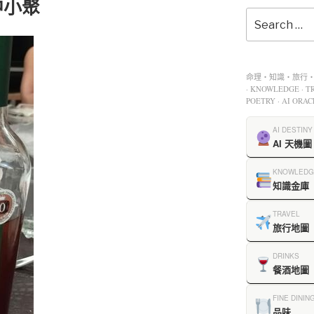
家中小聚
命理・知識・旅行・餐
· KNOWLEDGE · TR
POETRY · AI ORAC
AI DESTINY
AI 天機圖
KNOWLEDG
知識金庫
TRAVEL
旅行地圖
DRINKS
餐酒地圖
FINE DININ
品味