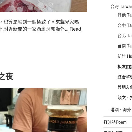
台灣 Taiwa
其他 Tai
，也算是宅到一個極致了。來龔兄家喝
台中 Tai
附近新開的一家西班牙餐廳外...
Read
台北 Tai
台南 Ta
新竹 Hs
板友們提供
之夜
綜合整理
與朋友們的
韻文、打
港澳、海外、其
打油詩Poem