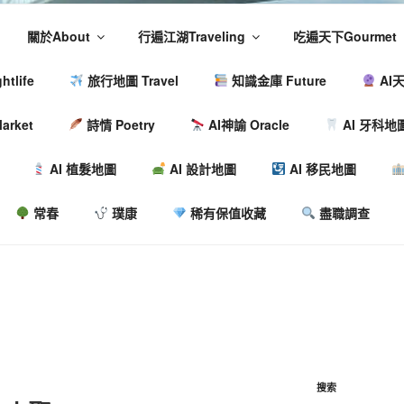
關於About
行遍江湖Traveling
吃遍天下Gourmet
tlife
旅行地圖 Travel
知識金庫 Future
AI天
arket
詩情 Poetry
AI神諭 Oracle
AI 牙科地
AI 植髮地圖
AI 設計地圖
AI 移民地圖
常春
璞康
稀有保值收藏
盡職調查
搜索