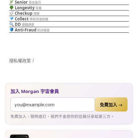
Senior
黃金歲月
Longevity
常春
Checkup
璞康
Collect
稀有保值收藏
DD
盡職調查
Anti-Fraud
防詐避雷
隱私權政策
加入 Morgan 宇宙會員
免費加入 →
免費加入・隨時退訂・我們不會把你的信箱分享給第三方。