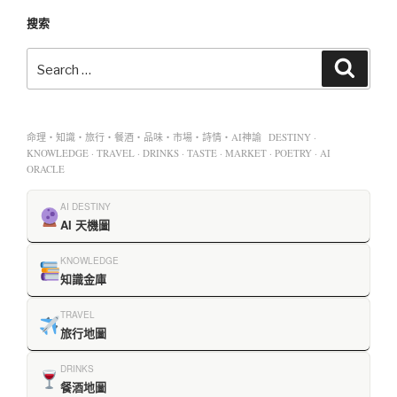
搜索
命理・知識・旅行・餐酒・品味・市場・詩情・AI神諭 DESTINY ·
KNOWLEDGE · TRAVEL · DRINKS · TASTE · MARKET · POETRY · AI
ORACLE
AI DESTINY
AI 天機圖
KNOWLEDGE
知識金庫
TRAVEL
旅行地圖
DRINKS
餐酒地圖