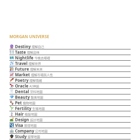
MORGAN UNIVERSE
Destiny
理解自己
Taste
理解品味
Nightlife
今晚去哪裡
Travel
理解世界
Future
理解未來
Market
理解市場與人性
Poetry
理解情緒
Oracle
AI神諭
Dental
牙科地圖
Beauty
醫美地圖
Pet
寵物地圖
Fertility
生殖地圖
Hair
植髮地圖
Design
設計地圖
Visa
簽證地圖
Company
公司地圖
Study
留學地圖