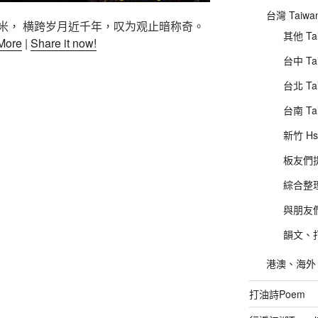
台灣 Taiwa
米， 横跨岁月近千年，叹为观止暗称奇。
其他 Tai
More
|
Share it now!
台中 Tai
台北 Tai
台南 Ta
新竹 Hs
板友們提供
綜合整理
與朋友們的
韻文、打
港澳、海外、其
打油詩Poem