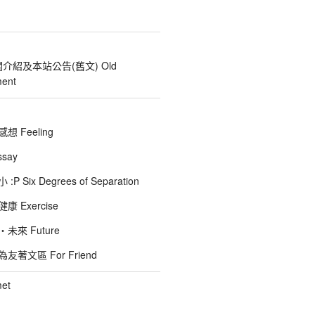
關介紹及本站公告(舊文) Old
ent
 Feeling
say
 Six Degrees of Separation
 Exercise
未來 Future
著文區 For Friend
et