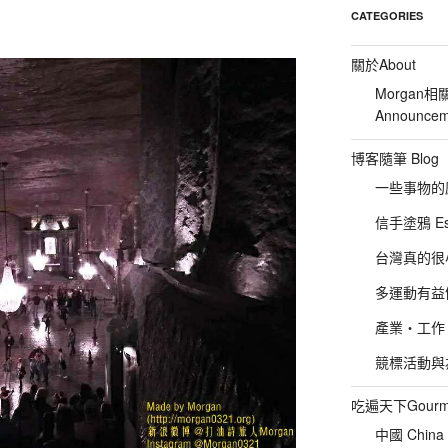
CATEGORIES
關於About
Morgan相
Announcem
博客隨筆 Blog
一些事物的感想
信手塗鴉 Es
台灣真的很小 :P
多運動有益健康
產業‧工作‧
競標活動與為友
吃遍天下Gourm
中國 China