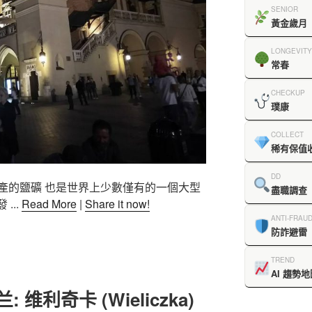
SENIOR
黃金歲月
LONGEVITY
常春
CHECKUP
璞康
COLLECT
稀有保值
DD
產的鹽礦 也是世界上少數僅有的一個大型
盡職調查
...
Read More
|
Share it now!
ANTI-FRAU
防詐避雷
TREND
AI 趨勢地
: 维利奇卡 (Wieliczka)