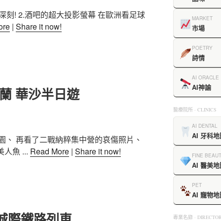
深刻! 2.酒吧的超大投影螢幕 在歐洲看足球
MARKET
ore
|
Share it now!
市場
POETRY
詩情
AI ORACLE
AI神諭
d 波蘭 華沙半日遊
醫療院所 · CLINICS
AI DENTAL
AI 牙科地
園、 再看了二戰納粹集中營的哀傷照片、
魚 ...
Read More
|
Share it now!
FINE BEAU
AI 醫美地
PET
AI 寵物地
波蘭 城際鐵路列車
專業名錄 · DIRECTOR