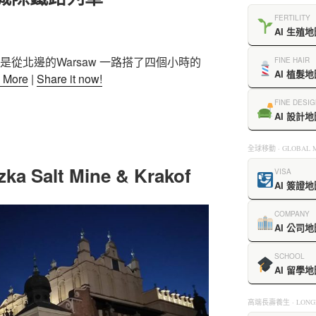
FERTILITY
AI 生殖地
從北邊的Warsaw 一路搭了四個小時的
FINE HAIR
AI 植髮地
 More
|
Share it now!
FINE DESIG
AI 設計地
全球移動 · GLOBAL M
ka Salt Mine & Krakof
VISA
AI 簽證地
COMPANY
AI 公司地
SCHOOL
AI 留學地
高端長壽養生 · LONGE