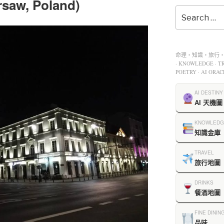
aw, Poland)
命理・知識・旅行・餐
· KNOWLEDGE · TR
POETRY · AI ORAC
AI DESTINY
AI 天機圖
KNOWLEDG
知識金庫
TRAVEL
旅行地圖
DRINKS
餐酒地圖
FINE DININ
品味