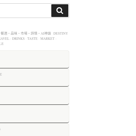
酒・品味・市場・詩情・AI神諭 DESTINY
AVEL · DRINKS · TASTE · MARKET ·
LE
E
G