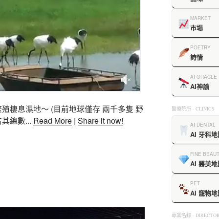
MARKET
市場
POETRY
詩情
AI ORACLE
AI神諭
殖棲息濕地～ (目前地球僅存 兩千多隻 野
醫療院所 · CLINICS
其總數...
Read More
|
Share it now!
AI DENTAL
AI 牙科地
FINE BEAU
AI 醫美地
PET
AI 寵物地
專業名錄 · DIRECTOR