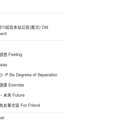
關介紹及本站公告(舊文) Old
ent
 Feeling
say
 Six Degrees of Separation
 Exercise
未來 Future
著文區 For Friend
et