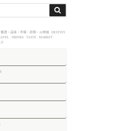
酒・品味・市場・詩情・AI神諭 DESTINY
AVEL · DRINKS · TASTE · MARKET ·
LE
E
G