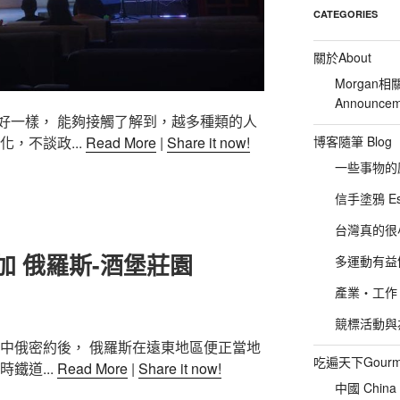
CATEGORIES
關於About
Morgan相
Announcem
好一樣， 能夠接觸了解到，越多種類的人
博客隨筆 Blog
，不談政...
Read More
|
Share it now!
一些事物的感想
信手塗鴉 Es
台灣真的很小 :P
加 俄羅斯-酒堡莊園
多運動有益健康
產業‧工作‧
競標活動與為友
了中俄密約後， 俄羅斯在遠東地區便正當地
吃遍天下Gourm
鐵道...
Read More
|
Share it now!
中國 China