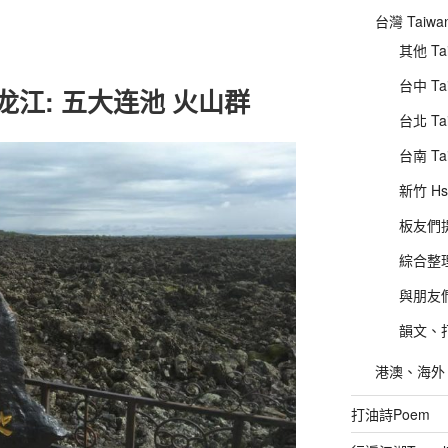
台灣 Taiwa
其他 Tai
台中 Tai
-黑龙江: 五大连池 火山群
台北 Tai
台南 Ta
新竹 Hs
板友們提供
綜合整理
與朋友們的
韻文、打
港澳、海外、其
打油詩Poem