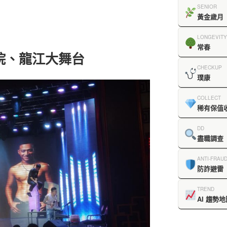
SENIOR
黃金歲月
LONGEVITY
常春
院、龍江大舞台
CHECKUP
璞康
COLLECT
稀有保值
DD
盡職調查
ANTI-FRAU
防詐避雷
TREND
AI 趨勢地