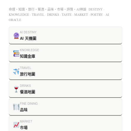
命理・知識・旅行・餐酒・品味・市場・詩情・AI神諭 DESTINY ·
KNOWLEDGE · TRAVEL · DRINKS · TASTE · MARKET · POETRY · AI
ORACLE
AI DESTINY
AI 天機圖
KNOWLEDGE
知識金庫
TRAVEL
旅行地圖
DRINKS
餐酒地圖
FINE DINING
品味
MARKET
市場