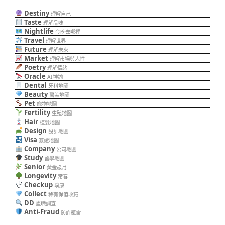
Destiny
理解自己
Taste
理解品味
Nightlife
今晚去哪裡
Travel
理解世界
Future
理解未來
Market
理解市場與人性
Poetry
理解情緒
Oracle
AI神諭
Dental
牙科地圖
Beauty
醫美地圖
Pet
寵物地圖
Fertility
生殖地圖
Hair
植髮地圖
Design
設計地圖
Visa
簽證地圖
Company
公司地圖
Study
留學地圖
Senior
黃金歲月
Longevity
常春
Checkup
璞康
Collect
稀有保值收藏
DD
盡職調查
Anti-Fraud
防詐避雷