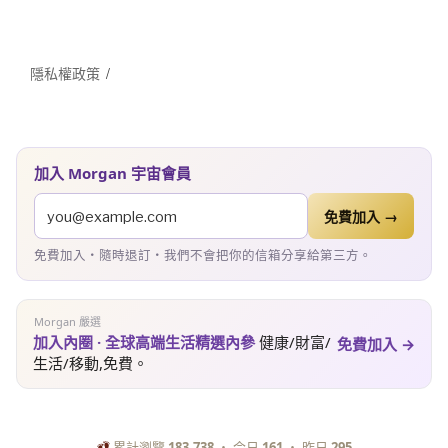
隱私權政策
加入 Morgan 宇宙會員
免費加入 →
免費加入・隨時退訂・我們不會把你的信箱分享給第三方。
Morgan 嚴選
加入內圈 · 全球高端生活精選內參
健康/財富/
免費加入 →
生活/移動,免費。
累計瀏覽
183,738
・ 今日
161
・ 昨日
295