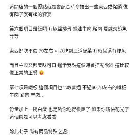
這間店的一個優點就是會配合時令推出一些東西或促銷 像
有陣子就有蝦的饗宴
第六個項目是飯類 有椒鹽排骨 蠔油牛肉,豬肉 夏威夷鮑魚
等等
東西好吃平價 70左右 可以吃到三道配菜 有時候還有炸魚
而且主菜又都美味可口 通常我點這個時會搭配飲料 這比較
像正常的正餐
第七項是鐵板 這個項目也比較普通 不過60,70左右的鐵板
牛肉 豬肉 羊肉…
份量加上一碗白飯 也足夠你吃得很飽了 如果你錢快花光了
這個倒是可以考慮看看
除此七子 尚有兩品特殊之處: