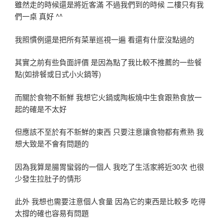
雖然走的時候還是將近客滿 不過我們到的時候 二樓只有我
們一桌 真好 ^^
我照慣例還是把所有菜單巡視一遍 看還有什麼沒點過的
其實之前有些負面評價 是因為點了我比較不推薦的一些餐
點(如排餐或日式小火鍋等)
而關於食物不新鮮 我想它火鍋或陶板燒中生食跟熟食放一
起的確是不太好
但應該不至於有不新鮮的東西 只要注意讓食物都有煮熟 我
想大致是不會有問題的
因為我算是腸胃蠻弱的一個人 我吃了生活家將近30次 也很
少發生拉肚子的情形
此外 我想也需要注意個人食量 因為它的東西是比較多 吃得
太撐的確也容易有問題