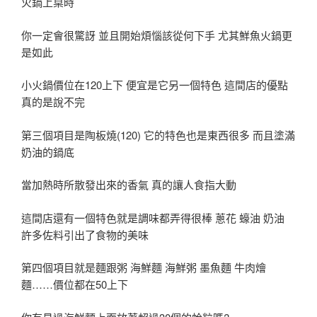
火鍋上桌時
你一定會很驚訝 並且開始煩惱該從何下手 尤其鮮魚火鍋更
是如此
小火鍋價位在120上下 便宜是它另一個特色 這間店的優點
真的是說不完
第三個項目是陶板燒(120) 它的特色也是東西很多 而且塗滿
奶油的鍋底
當加熱時所散發出來的香氣 真的讓人食指大動
這間店還有一個特色就是調味都弄得很棒 蔥花 蠔油 奶油
許多佐料引出了食物的美味
第四個項目就是麵跟粥 海鮮麵 海鮮粥 墨魚麵 牛肉燴
麵……價位都在50上下