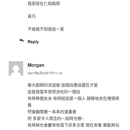
我家就在仁和路耶
真巧
不過我不知道這一家
Reply
Morgan
2007年6月28日下午11:18
看大廚師的流涎板 這間店應該還在才是
這是我當年很常去吃的一間店
有時帶朋友去 有時就這麼一個人 靜靜地坐在裡頭用
餐
然後翻閱著一本本的漫畫書
阿 多麼令人懷念的一段時光哪~
有時候也會慶幸有寫下許多文章 現在來看 都能夠勾