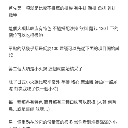
首先第一項就是比較不推薦的排餐 有牛排 豬排 魚排 雞排
幾種
這個大項比較沒有特色 不過搭配沙拉 飲料 麵包 130上下的
價位可以吃得很飽
單點的話幾乎都是低於100 建議可以先從下面的項目開始試
起
第二個大項是小火鍋 這個就開始精采了
除了日式小火鍋比較平常外 羊排 豬心 麻油雞 鮮魚(一整尾
喔 有次我吃了快一個小時)
每一種都各有特色 而且都有三種口味可以選擇 (人蔘 何首
烏…或是薑絲 味增…)
另一個重點在於它的份量真的很多 當你看到堆得滿滿的小