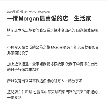
2006年8月7日
BY
WANG, MORGAN
一間Morgan最喜愛的店—生活家
這間店本來是想要等我畢業之後才寫出來的 因為想藏私吧
^^
不過今天預官成績公佈之後 Morgan很有可能以後就要到台
北服國防役了
加上近來遭遇一些事讓我覺得很疲累 使我不禁覺得在台南
的日子好像越來越少
所以就寫出來與喜歡這個版的所有人一起分享吧:
這間店在仁和路 也就是中華東路跟東門路的交叉口那邊的
一條叉路