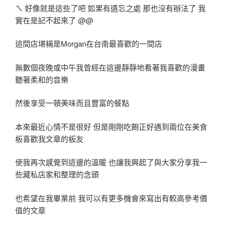
ㄟ 好像就是這些了吧 如果有遺忘之處 那也沒有辦法了 我
實在是記不起來了 @@
這間店堪稱是Morgan在台南最喜歡的一間店
無數個夜晚或中午我曾經在這邊靜靜地看著我喜歡的漫畫
聽著柔和的音樂
然後享受一頓美味而且豐富的餐點
本來最近心情不是很好 但是剛剛吃飽正好遇到兩位在美食
板喜歡我文章的板友
使我再次感覺到這邊的溫暖 也讓我興起了與大家分享我一
些藏私店家和整理的念頭
也希望在我畢業前 我可以有更多機會來寫出有較高參考價
值的文章