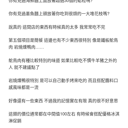
你有見過海鮮麵上面放著超過30個的蛤粒嗎?
你有見過墨魚麵上頭放著你吃到很煩的一大堆花枝嗎?
說真的 這間店的東西有時候真的太多 我常常吃不完
第五個項目是簡餐 這邊也有不少東西很特別 像是鐵板鴕鳥
肉 岩燒燻鴨肉……
鴕鳥肉有種比較特別的味道 如果比較吃不慣牛羊豬之外的
人 就不建議點了
岩燒燻鴨很特別 是可以自己動手烤來吃的 而且搭配醬料口
感風味都是一流
好像還有一些東西 不過我的記憶實在有限 真的很不好意思
這類的價位通常都在中間值100左右 有時候會搭配優格冰淇
淋促銷