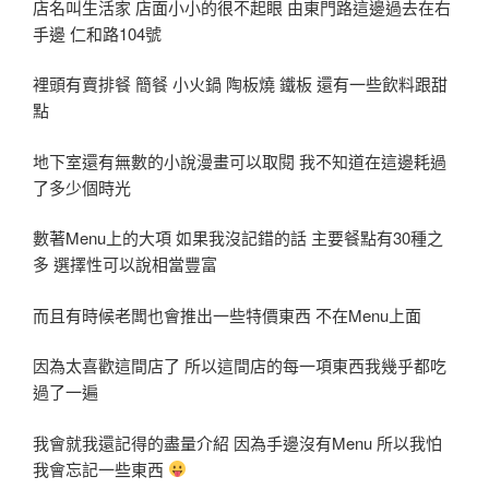
店名叫生活家 店面小小的很不起眼 由東門路這邊過去在右
手邊 仁和路104號
裡頭有賣排餐 簡餐 小火鍋 陶板燒 鐵板 還有一些飲料跟甜
點
地下室還有無數的小說漫畫可以取閱 我不知道在這邊耗過
了多少個時光
數著Menu上的大項 如果我沒記錯的話 主要餐點有30種之
多 選擇性可以說相當豐富
而且有時候老闆也會推出一些特價東西 不在Menu上面
因為太喜歡這間店了 所以這間店的每一項東西我幾乎都吃
過了一遍
我會就我還記得的盡量介紹 因為手邊沒有Menu 所以我怕
我會忘記一些東西