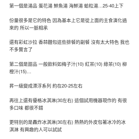
第一個是湯品 蛋花湯 鮮魚湯 海鮮湯 蛤粒湯…25-40上下
份量很多是它的特色 因為基本上它是從上面的主食演化過
來的 所以一脈相承
還有彩虹沙拉 香蒜麵包這些排餐的副餐 沒有太大特色 我也
不多贅言了
第二個是甜品 一般飲料如梅子汁(10) 紅茶(10) 綠茶(10) 柳
橙汁(15)…
昇一級變成漂浮系列 約在20-25左右
再往上還有優格冰淇淋(30左右) 這個試用機器現作的 有很
多口味 都很不錯
更特別的是轟炸冰淇淋(30左右) 熱熱的外皮包著冰冷的冰
淇淋 有興趣的人可以試試