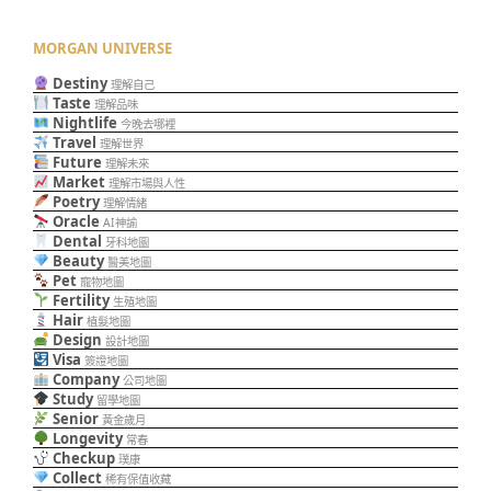
MORGAN UNIVERSE
Destiny
理解自己
Taste
理解品味
Nightlife
今晚去哪裡
Travel
理解世界
Future
理解未來
Market
理解市場與人性
Poetry
理解情緒
Oracle
AI神諭
Dental
牙科地圖
Beauty
醫美地圖
Pet
寵物地圖
Fertility
生殖地圖
Hair
植髮地圖
Design
設計地圖
Visa
簽證地圖
Company
公司地圖
Study
留學地圖
Senior
黃金歲月
Longevity
常春
Checkup
璞康
Collect
稀有保值收藏