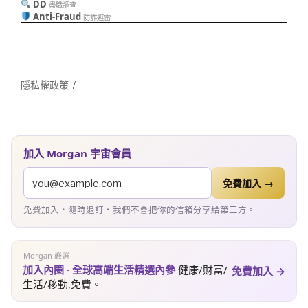
DD
盡職調查
Anti-Fraud
防詐避雷
隱私權政策
加入 Morgan 宇宙會員
免費加入 →
免費加入・隨時退訂・我們不會把你的信箱分享給第三方。
Morgan 嚴選
加入內圈 · 全球高端生活精選內參
健康/財富/
免費加入 →
生活/移動,免費。