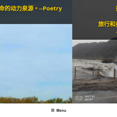
泉源。--Poetry
打油
旅行和美食
--Po
Menu