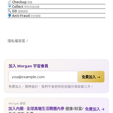
Checkup
璞康
Collect
稀有保值收藏
DD
盡職調查
Anti-Fraud
防詐避雷
隱私權政策
加入 Morgan 宇宙會員
免費加入 →
免費加入・隨時退訂・我們不會把你的信箱分享給第三方。
Morgan 嚴選
加入內圈 · 全球高端生活精選內參
健康/財富/
免費加入 →