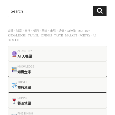
命理・知識・旅行・餐酒・品味・市場・詩情・AI神諭 DESTINY ·
KNOWLEDGE · TRAVEL · DRINKS · TASTE · MARKET · POETRY · AI
ORACLE
AI DESTINY
AI 天機圖
KNOWLEDGE
知識金庫
TRAVEL
旅行地圖
DRINKS
餐酒地圖
FINE DINING