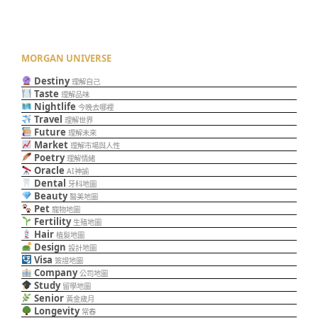
MORGAN UNIVERSE
Destiny
理解自己
Taste
理解品味
Nightlife
今晚去哪裡
Travel
理解世界
Future
理解未來
Market
理解市場與人性
Poetry
理解情緒
Oracle
AI神諭
Dental
牙科地圖
Beauty
醫美地圖
Pet
寵物地圖
Fertility
生殖地圖
Hair
植髮地圖
Design
設計地圖
Visa
簽證地圖
Company
公司地圖
Study
留學地圖
Senior
黃金歲月
Longevity
常春