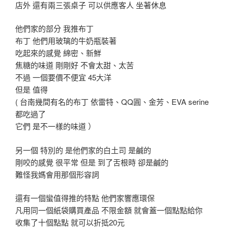
店外 還有兩三張桌子 可以供應客人 坐著休息
他們家的部分 我推布丁
布丁 他們用玻璃的牛奶瓶裝著
吃起來的感覺 綿密、新鮮
焦糖的味道 剛剛好 不會太甜、太苦
不過 一個要價不便宜 45大洋
但是 值得
( 台南幾間有名的布丁 依雷特、QQ圓、金芳、EVA serine
都吃過了
它們 是不一樣的味道 ）
另一個 特別的 是他們家的白土司 是鹹的
剛咬的感覺 很平常 但是 到了舌根時 卻是鹹的
難怪我媽會用那個形容詞
還有一個蠻值得推的特點 他們家響應環保
凡用同一個紙袋購買產品 不限金額 就會蓋一個點點給你
收集了十個點點 就可以折抵20元