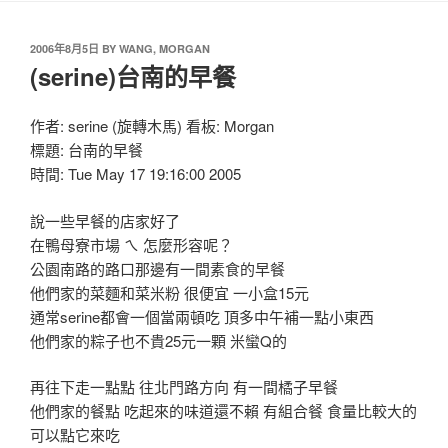
2006年8月5日
BY
WANG, MORGAN
(serine)台南的早餐
作者: serine (旋轉木馬) 看板: Morgan
標題: 台南的早餐
時間: Tue May 17 19:16:00 2005
說一些早餐的店家好了
在鴨母寮市場 ㄟ 怎麼形容呢？
公園南路的路口那邊有一間素食的早餐
他們家的菜麵和菜米粉 很便宜 一小盒15元
通常serine都會一個當兩頓吃 頂多中午補一點小東西
他們家的粽子也不貴25元一顆 米蠻Q的
再往下走一點點 往北門路方向 有一間橘子早餐
他們家的餐點 吃起來的味道還不賴 有組合餐 食量比較大的
可以點它來吃