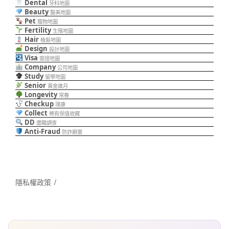
Dental
牙科地圖
Beauty
醫美地圖
Pet
寵物地圖
Fertility
生殖地圖
Hair
植髮地圖
Design
設計地圖
Visa
簽證地圖
Company
公司地圖
Study
留學地圖
Senior
黃金歲月
Longevity
常春
Checkup
璞康
Collect
稀有保值收藏
DD
盡職調查
Anti-Fraud
防詐避雷
隱私權政策