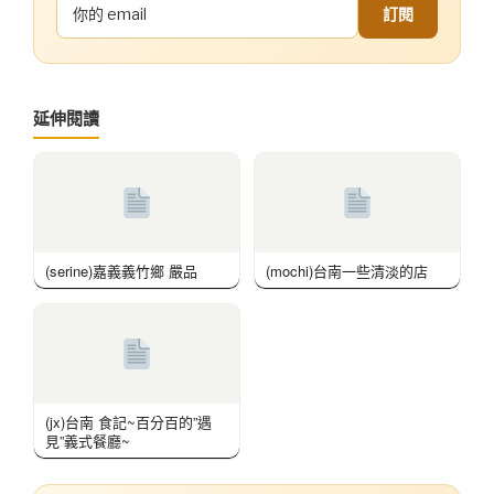
訂閱
延伸閱讀
(serine)嘉義義竹鄉 嚴品
(mochi)台南一些清淡的店
(jx)台南 食記~百分百的”遇
見”義式餐廳~