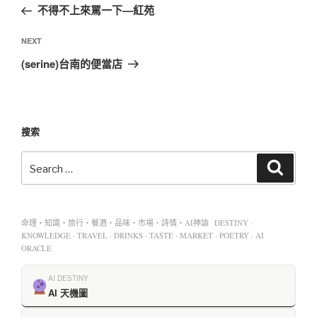
不得不上來罵一下—紅苑
NEXT
(serine)台南的便當店
搜索
命理・知識・旅行・餐酒・品味・市場・詩情・AI神諭 DESTINY ·
KNOWLEDGE · TRAVEL · DRINKS · TASTE · MARKET · POETRY · AI
ORACLE
AI DESTINY
AI 天機圖