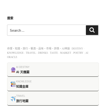
搜索
命理・知識・旅行・餐酒・品味・市場・詩情・AI神諭 DESTINY ·
KNOWLEDGE · TRAVEL · DRINKS · TASTE · MARKET · POETRY · AI
ORACLE
AI DESTINY
AI 天機圖
KNOWLEDGE
知識金庫
TRAVEL
旅行地圖