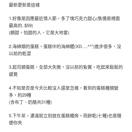
最新更新是這樣
1.好像是因應最近情人節，多了塊巧克力甜心(售價是裡面
最高的..$59)
(頗甜，怕甜的人，它是大地雷)
2.海綿類的蛋糕，蛋糕中的海綿體(XD….^^”)進步很多，沒
以前的乾澀
3.起司類蛋糕，全部大失敗，沒以前的紮實，吃起來鬆鬆的
感覺
4.不知是否是今天比較沒人還是怎樣，看到的蛋糕種類變
多，約29種
(含布丁、奶酪共31種)
5.下午茶，濃湯就立刻放在蛋糕櫃旁。而餅乾(七種)也是隨
便你夾