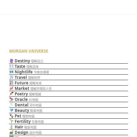
MORGAN UNIVERSE
Destiny
理解自己
Taste
理解品味
Nightlife
今晚去哪裡
Travel
理解世界
Future
理解未來
Market
理解市場與人性
Poetry
理解情緒
Oracle
AI神諭
Dental
牙科地圖
Beauty
醫美地圖
Pet
寵物地圖
Fertility
生殖地圖
Hair
植髮地圖
Design
設計地圖