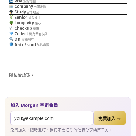
Visa
簽證地圖
Company
公司地圖
Study
留學地圖
Senior
黃金歲月
Longevity
常春
Checkup
璞康
Collect
稀有保值收藏
DD
盡職調查
Anti-Fraud
防詐避雷
隱私權政策
加入 Morgan 宇宙會員
免費加入 →
免費加入・隨時退訂・我們不會把你的信箱分享給第三方。