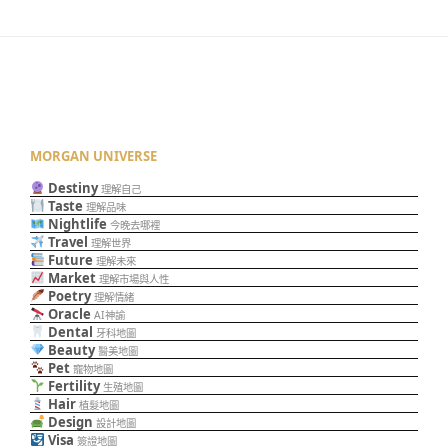
MORGAN UNIVERSE
Destiny
理解自己
Taste
理解品味
Nightlife
今晚去哪裡
Travel
理解世界
Future
理解未來
Market
理解市場與人性
Poetry
理解情緒
Oracle
AI神諭
Dental
牙科地圖
Beauty
醫美地圖
Pet
寵物地圖
Fertility
生殖地圖
Hair
植髮地圖
Design
設計地圖
Visa
簽證地圖