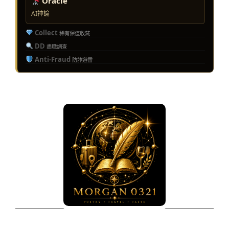
Oracle
AI神諭
Collect
稀有保值收藏
DD
盡職調查
Anti-Fraud
防詐避雷