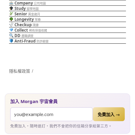
Company
公司地圖
Study
留學地圖
Senior
黃金歲月
Longevity
常春
Checkup
璞康
Collect
稀有保值收藏
DD
盡職調查
Anti-Fraud
防詐避雷
隱私權政策
加入 Morgan 宇宙會員
免費加入 →
免費加入・隨時退訂・我們不會把你的信箱分享給第三方。