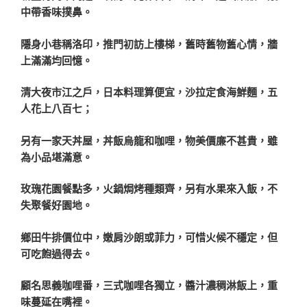
中帶香味撲鼻。
隱身小巷稱洛印，推門初訪上樓梯，舊時舊物舊心情，牆
上滿滿均回憶。
清大夜市江之戶，日本料理算便宜，沙拉定食海鮮麵，五
人花上八百七；
另有一家天丼屋，丼飯烏龍和咖哩，物美價廉不甚貴，雖
為小品堪滿意。
玫瑰花園餐點多，火鍋焗烤種類齊，另有水果來入飯，不
失聚餐好園地。
鄉田牛排價位中，嫩肩沙朗或菲力，可惜火候不穩定，但
可吃飽過得去。
顧名思義咖哩番，三式咖哩各獨立，醬汁濃稠淋飯上，重
味蔓延在嘴裡。