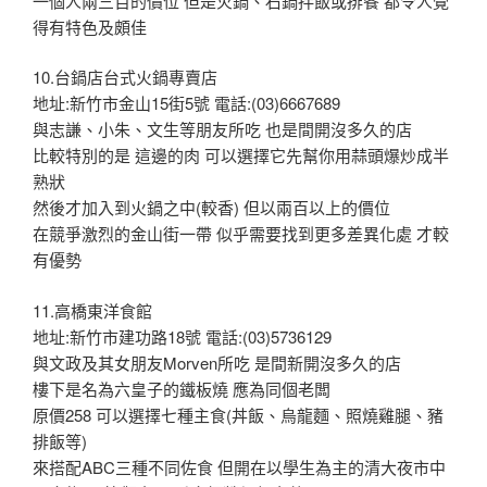
一個人兩三百的價位 但是火鍋、石鍋拌飯或排餐 都令人覺
得有特色及頗佳
10.台鍋店台式火鍋專賣店
地址:新竹市金山15街5號 電話:(03)6667689
與志謙、小朱、文生等朋友所吃 也是間開沒多久的店
比較特別的是 這邊的肉 可以選擇它先幫你用蒜頭爆炒成半
熟狀
然後才加入到火鍋之中(較香) 但以兩百以上的價位
在競爭激烈的金山街一帶 似乎需要找到更多差異化處 才較
有優勢
11.高橋東洋食館
地址:新竹市建功路18號 電話:(03)5736129
與文政及其女朋友Morven所吃 是間新開沒多久的店
樓下是名為六皇子的鐵板燒 應為同個老闆
原價258 可以選擇七種主食(丼飯、烏龍麵、照燒雞腿、豬
排飯等)
來搭配ABC三種不同佐食 但開在以學生為主的清大夜市中