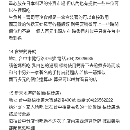
重心放在日本料理的外賣市場 但店內也有提供一些座位可
以在裡頭吃
生魚片、壽司等冷食都是一盒盒裝著的可以直接取用
而現做的包括天婦羅等各種飯類 則需要稍微等上一些時間
價位均不高 一個人百元出頭左右 映香目前似乎只有在台中
看到過
14.食樂鈣骨鍋
地址:台中市健行路476號 電話:(04)22028635
請爸媽所吃 乳白色的湯頭 標榜使用鈣骨下去熬煮多時而成
和台中另外一家著名的手打烏龍麵店 若柳一筋類似
兩百多元的價位還算ok 算是可以嚐鮮看看的店
15.新天地海鮮餐廳(梧棲店)
地址:台中縣梧棲鎮大智路2段400號 電話:(04)26562222
請外婆、家人所吃 是在台中相當著名的一間餐廳 梧棲店應
該是發源處
包括台中分店也吃過不少次了 店內東西還算新鮮 擺設裝潢
都頗氣派精細