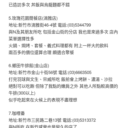
已造訪多次 丼飯與烏龍麵都不錯
5.玫瑰花園簡餐店(湳雅店)
地址:新竹市湳雅街46-4號 電話:(03)5344799
與N及其朋友所吃 包括金山街的分店 我也是來過多次 店內
菜單選擇性多
火鍋、焗烤、套餐、義式料理都有 附上一杯大的飲料
兩百多的價位還算合理 頗適合聚餐
6.鄉田牛排館(金山店)
地址:新竹市金山十街56號 電話:(03)6663505
打完羽球與文生、宗威所吃 飯前會上烤餅、濃湯、沙拉
絕對可以吃飽 但除了我點的嫩肩之外 其他人所點較高價的
牛排(300以上)
似乎吃起來在火候上的表現不盡理想
7.咖哩番
地址:新竹市三民路二巷13號 電話:(03)5313372
與N所吃 在新竹感覺也是蠻久的店了