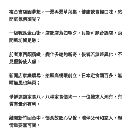
複合書店圓夢想，一遷再遷草葉集，健康飲食輕口味，悠
閒氣氛何須覓？
一級戰區金山街，店起店落如朝夕，貝斯可麗台鍋店，兩
間新坊留足跡：
前者東西頗精緻，變化多端夠新奇，後者若無差異化，不
見優勢使人慮。
新開店家繼續尋，抬頭高橋眼前立，日本定食兩百多，無
晴無風也無雨；
爭鮮連鎖定食八，八種定食價均一，一位難求人潮有，有
質有量必有利。
離開新竹回台中，懷念故鄉心兒繫，陪伴父母和家人，親
情重要無可替。