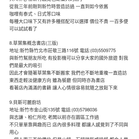
從我三年前剛到新竹時曾造訪過 一直到如今依舊
咖哩有泰式、日式等口味
每種大口味下又有許多種搭配可以選擇 價位不貴 一百多便
可以試試看了
8.草葉集概念書店(三版)
地址:新竹縣竹北市莊敬三路116號 電話:(03)5509775
與新竹幫朋友所吃 有投影機可以分享大家的國外旅遊 對我
們是最大的吸引
因此才會隨著草葉集不斷搬家 我們也不斷地重複一直造訪
東西走輕淡健康方向 雖為餐廳 但同時亦為書店
看著店內滿滿的書籍 讓人心情很容易就隨之放鬆下來
9.貝斯可麗廚坊
地址:新竹市金山街135號 電話:(03)5798036
與志謙、柏仁所吃 老闆以前亦在園區工作過
不只單單靠興趣而已 店內很多料理 都讓人感覺到了不同與
用心