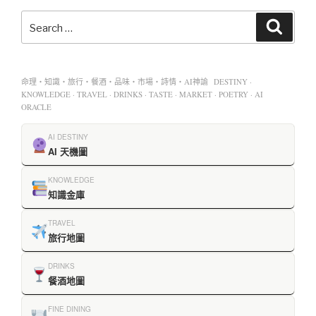
命理・知識・旅行・餐酒・品味・市場・詩情・AI神諭 DESTINY ·
KNOWLEDGE · TRAVEL · DRINKS · TASTE · MARKET · POETRY · AI
ORACLE
AI DESTINY
AI 天機圖
KNOWLEDGE
知識金庫
TRAVEL
旅行地圖
DRINKS
餐酒地圖
FINE DINING