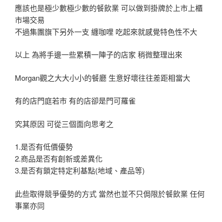
應該也是極少數極少數的餐飲業 可以做到掛牌於上市上櫃
市場交易
不過集團旗下另外一支 纏咖哩 吃起來就感覺特色性不大
以上 為將手邊一些累積一陣子的店家 稍微整理出來
Morgan觀之大大小小的餐廳 生意好壞往往差距相當大
有的店門庭若市 有的店卻是門可羅雀
究其原因 可從三個面向思考之
1.是否有低價優勢
2.商品是否有創新或差異化
3.是否有鎖定特定利基點(地域、產品等)
此些取得競爭優勢的方式 當然也並不只侷限於餐飲業 任何
事業亦同