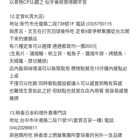
以食物CP比觀之 似乎會經營得頗辛苦
12.定食8(清大店)
地址:新竹市光復路二段738號1F 電話:(03)5750115
與彥呂、文生在打完羽球後所吃 定食8是爭鮮集團從台北開
下來的連鎖店
有八種定食可以選擇 通通都是均一價200元
(生魚片、蒲燒鰻、帆立貝、鮭魚子、醬燒牛排、烤鯖魚、
天婦羅、厚切豬排)
店內飯與味噌湯可以無限取用 標榜點餐完15分鍾內餐點必
上桌
不僅可以吃飽 同時餐點擺設都讓人可以感覺到略有質感
也難怪生意如此之好 但缺點也就是在店內用餐 很容易感覺
擁擠
13.映香日本料理外賣專門店
地址:台中市中港路二段71號1F(愛買吉安一樓) 電話:
(04)23288811
與爸媽所吃 映香是上閤屋集團所要培養的另外一支品牌