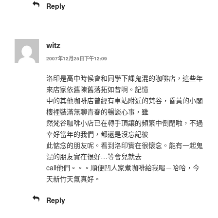
Reply
witz
2007年12月25日下午12:09
洛印是高中時候會和同學下課鬼混的咖啡店，這些年
來店家依舊陳舊落拓如昔啊。記憶
中的其他咖啡店曾經有車站附近的梵谷，昏黃的小閣
樓裡裝滿無聊青春的暢談心事，雖
然梵谷咖啡小店已在轉手頂讓的頻繁中倒閉啦，不過
幸好當年的我們，都還是沒忘記彼
此惦念的朋友呢。看到洛印實在很懷念。能有一起鬼
混的朋友實在很好…等會兒就去
call他們。。。順便凹人家煮咖啡給我喝－哈哈，今
天新竹天氣真好。
Reply