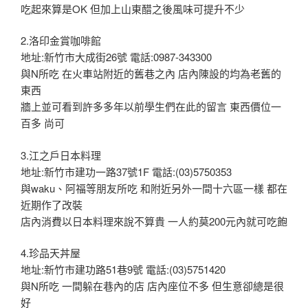
吃起來算是OK 但加上山東醋之後風味可提升不少
2.洛印金賞咖啡館
地址:新竹市大成街26號 電話:0987-343300
與N所吃 在火車站附近的舊巷之內 店內陳設的均為老舊的
東西
牆上並可看到許多多年以前學生們在此的留言 東西價位一
百多 尚可
3.江之戶日本料理
地址:新竹市建功一路37號1F 電話:(03)5750353
與waku、阿福等朋友所吃 和附近另外一間十六區一樣 都在
近期作了改裝
店內消費以日本料理來說不算貴 一人約莫200元內就可吃飽
4.珍品天丼屋
地址:新竹市建功路51巷9號 電話:(03)5751420
與N所吃 一間躲在巷內的店 店內座位不多 但生意卻總是很
好