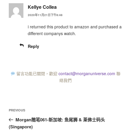
Kellye Collea
2020年11月21日下午8:48
i returned this product to amazon and purchased a
different companys watch.
Reply
留言功能已關閉，歡迎
contact@morganuniverse.com
聯
絡我們
PREVIOUS
Morgan随笔061-新加坡: 鱼尾狮 & 莱佛士码头
(Singapore)