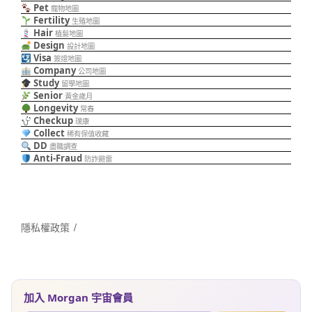
Pet
寵物地圖
Fertility
生殖地圖
Hair
植髮地圖
Design
設計地圖
Visa
簽證地圖
Company
公司地圖
Study
留學地圖
Senior
黃金歲月
Longevity
常春
Checkup
璞康
Collect
稀有保值收藏
DD
盡職調查
Anti-Fraud
防詐避雷
隱私權政策
加入 Morgan 宇宙會員