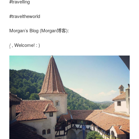
#travelling
#traveltheworld
Morgan’s Blog (Morgan博客):
/
, Welcome! : )