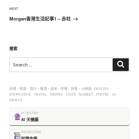
NEXT
Morgan香港生活記事1 – 赤柱
搜索
命理・知識・旅行・餐酒・品味・市場・詩情・AI神諭 DESTINY ·
KNOWLEDGE · TRAVEL · DRINKS · TASTE · MARKET · POETRY · AI
ORACLE
AI DESTINY
AI 天機圖
KNOWLEDGE
知識金庫