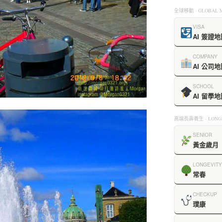
全球移動 · GLOBAL M
VISA
AI 簽證地
COMPANY
AI 公司地
SCHOOL
AI 留學地
高端長壽養生 · LONGE
SENIOR
黃金歲月
LONGEVITY
常春
CHECKUP
璞康