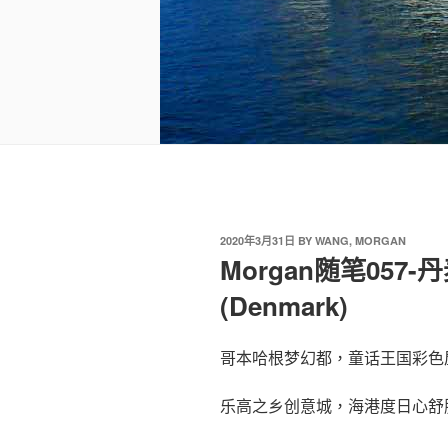
2020年3月31日
BY
WANG, MORGAN
Morgan随笔057
(Denmark)
哥本哈根梦幻都，童话王国彩色
乐高之乡创意城，海港度日心舒