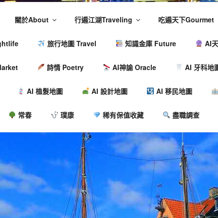
關於About
行遍江湖Traveling
吃遍天下Gourmet
tlife
旅行地圖 Travel
知識金庫 Future
AI天
arket
詩情 Poetry
AI神諭 Oracle
AI 牙科地
AI 植髮地圖
AI 設計地圖
AI 移民地圖
常春
璞康
稀有保值收藏
盡職調查