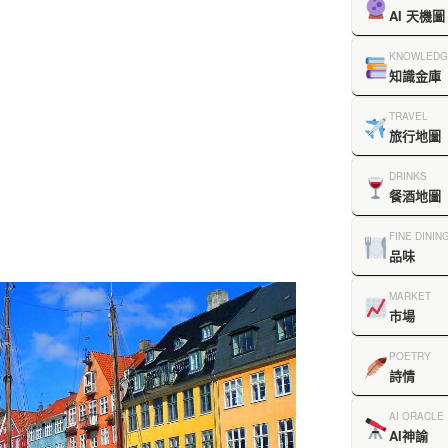
AI 天機圖
KNOWLEDG
知識金庫
TRAVEL
旅行地圖
DRINKS
餐酒地圖
FINE DININ
品味
MARKET
市場
POETRY
詩情
AI ORACLE
AI神諭