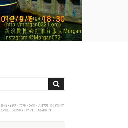
酒・品味・市場・詩情・AI神諭 DESTINY
AVEL · DRINKS · TASTE · MARKET ·
LE