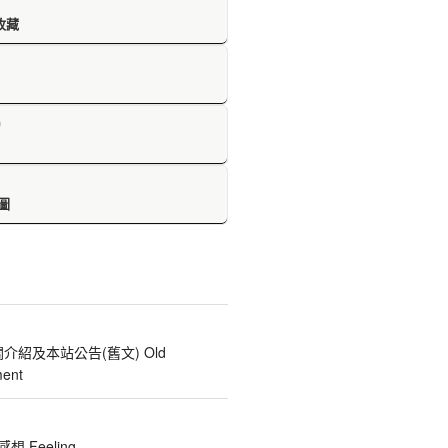
收藏
D
圖
關介紹及本站公告(舊文) Old
ent
 Feeling