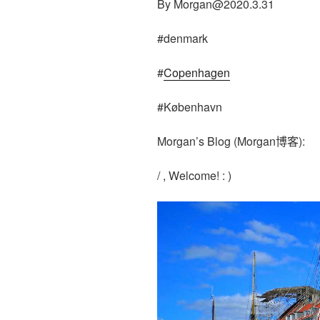
By
Morgan@2020.3.31
#denmark
#
Copenhagen
#København
Morgan’s Blog (Morgan博客):
/ , Welcome! : )