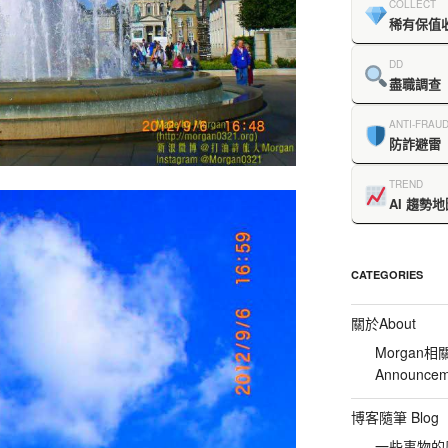
COLLECT
稀有保值
DD
盡職調查
ANTI-FRAU
防詐避雷
TREND
AI 趨勢地
CATEGORIES
關於About
Morgan相
Announcem
博客隨筆 Blog
一些事物的感想