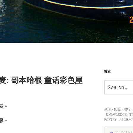
搜索
-丹麦: 哥本哈根 童话彩色屋
屋。
命理・知識・旅行・餐
· KNOWLEDGE · TR
服。
POETRY · AI ORAC
AI DESTINY