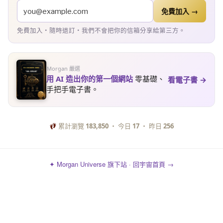
免費加入 →
免費加入・隨時退訂・我們不會把你的信箱分享給第三方。
Morgan 嚴選
用 AI 造出你的第一個網站
零基礎、
看電子書 →
手把手電子書。
累計瀏覽
183,850
・ 今日
17
・ 昨日
256
✦ Morgan Universe 旗下站 · 回宇宙首頁 →