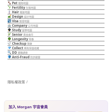
Pet
寵物地圖
Fertility
生殖地圖
Hair
植髮地圖
Design
設計地圖
Visa
簽證地圖
Company
公司地圖
Study
留學地圖
Senior
黃金歲月
Longevity
常春
Checkup
璞康
Collect
稀有保值收藏
DD
盡職調查
Anti-Fraud
防詐避雷
隱私權政策
加入 Morgan 宇宙會員