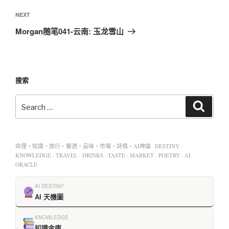
NEXT
Morgan随笔041-云南: 玉龙雪山
搜索
命理・知識・旅行・餐酒・品味・市場・詩情・AI神諭 DESTINY ·
KNOWLEDGE · TRAVEL · DRINKS · TASTE · MARKET · POETRY · AI
ORACLE
AI DESTINY
AI 天機圖
KNOWLEDGE
知識金庫