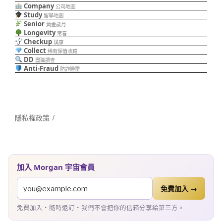
Company
公司地圖
Study
留學地圖
Senior
黃金歲月
Longevity
常春
Checkup
璞康
Collect
稀有保值收藏
DD
盡職調查
Anti-Fraud
防詐避雷
隱私權政策
加入 Morgan 宇宙會員
免費加入 →
免費加入・隨時退訂・我們不會把你的信箱分享給第三方。