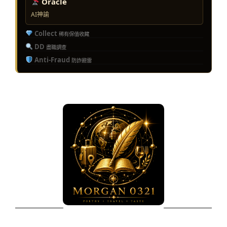
Oracle
AI神諭
Collect
稀有保值收藏
DD
盡職調查
Anti-Fraud
防詐避雷