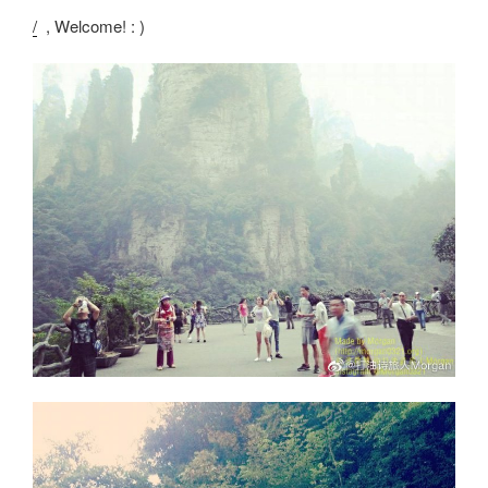
/
, Welcome! : )