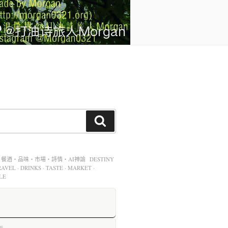
酒・品味・市場・詩情・AI神諭 DESTINY
AVEL · DRINKS · TASTE · MARKET ·
LE