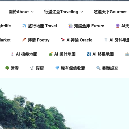
關於About
行遍江湖Traveling
吃遍天下Gourmet
tlife
旅行地圖 Travel
知識金庫 Future
AI天
arket
詩情 Poetry
AI神諭 Oracle
AI 牙科地
AI 植髮地圖
AI 設計地圖
AI 移民地圖
常春
璞康
稀有保值收藏
盡職調查