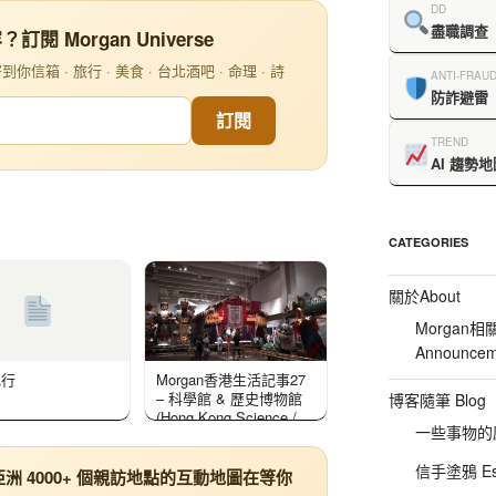
DD
盡職調查
閱 Morgan Universe
信箱 · 旅行 · 美食 · 台北酒吧 · 命理 · 詩
ANTI-FRAU
防詐避雷
訂閱
TREND
AI 趨勢地
CATEGORIES
關於About
Morgan相
Announcem
記行
Morgan香港生活記事27
– 科學館 & 歷史博物館
博客隨筆 Blog
(Hong Kong Science /
一些事物的感想
History Museum)
信手塗鴉 Es
 4000+ 個親訪地點的互動地圖在等你