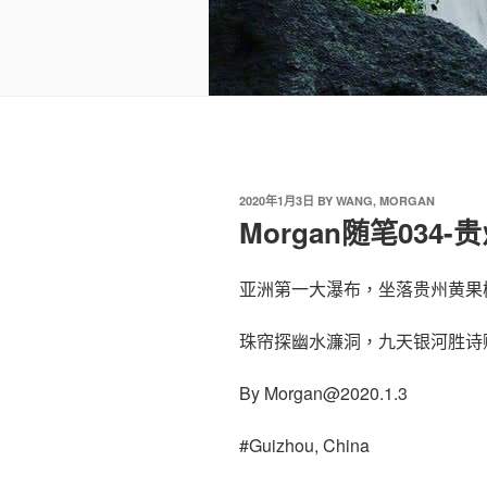
2020年1月3日
BY
WANG, MORGAN
Morgan随笔034
亚洲第一大瀑布，坐落贵州黄果
珠帘探幽水濂洞，九天银河胜诗
By
Morgan@2020.1.3
#Guizhou, China