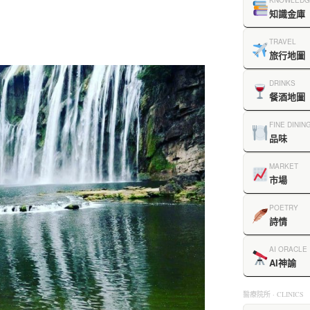
KNOWLEDG
知識金庫
TRAVEL
旅行地圖
DRINKS
餐酒地圖
FINE DININ
品味
MARKET
市場
POETRY
詩情
AI ORACLE
AI神諭
醫療院所 · CLINICS