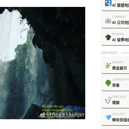
AI 簽證地
COMPANY
AI 公司地
SCHOOL
AI 留學地
高端長壽養生 · LONGE
SENIOR
黃金歲月
LONGEVITY
常春
CHECKUP
璞康
COLLECT
稀有保值