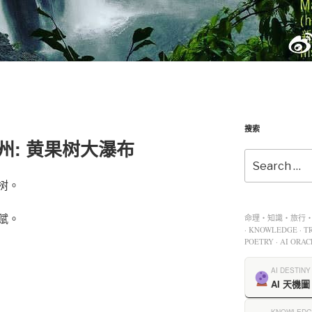
搜索
-贵州: 黄果树大瀑布
树。
赋。
命理・知識・旅行・餐
· KNOWLEDGE · TR
POETRY · AI ORAC
AI DESTINY
AI 天機圖