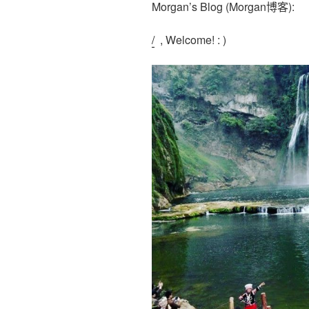
Morgan’s Blog (Morgan博客):
/
, Welcome! : )