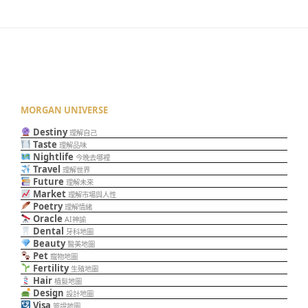
MORGAN UNIVERSE
Destiny
理解自己
Taste
理解品味
Nightlife
今晚去哪裡
Travel
理解世界
Future
理解未來
Market
理解市場與人性
Poetry
理解情緒
Oracle
AI神諭
Dental
牙科地圖
Beauty
醫美地圖
Pet
寵物地圖
Fertility
生殖地圖
Hair
植髮地圖
Design
設計地圖
Visa
簽證地圖