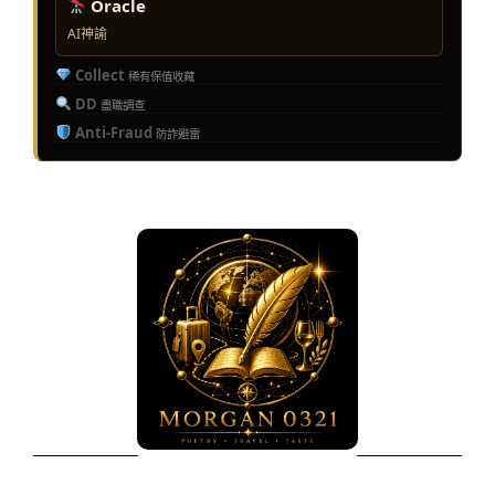
Oracle
AI神諭
Collect
稀有保值收藏
DD
盡職調查
Anti-Fraud
防詐避雷