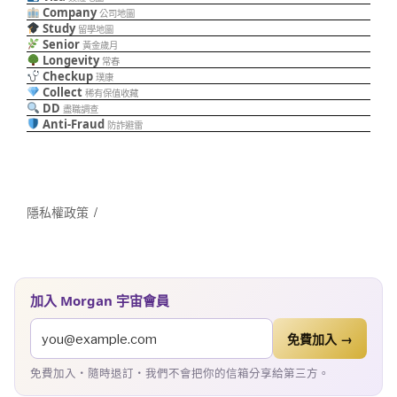
Company
公司地圖
Study
留學地圖
Senior
黃金歲月
Longevity
常春
Checkup
璞康
Collect
稀有保值收藏
DD
盡職調查
Anti-Fraud
防詐避雷
隱私權政策
加入 Morgan 宇宙會員
免費加入 →
免費加入・隨時退訂・我們不會把你的信箱分享給第三方。