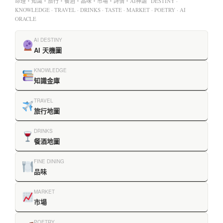
命理・知識・旅行・餐酒・品味・市場・詩情・AI神諭 DESTINY ·
KNOWLEDGE · TRAVEL · DRINKS · TASTE · MARKET · POETRY · AI
ORACLE
AI DESTINY
AI 天機圖
KNOWLEDGE
知識金庫
TRAVEL
旅行地圖
DRINKS
餐酒地圖
FINE DINING
品味
MARKET
市場
POETRY