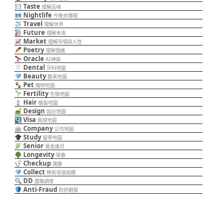
Taste
理解品味
Nightlife
今晚去哪裡
Travel
理解世界
Future
理解未來
Market
理解市場與人性
Poetry
理解情緒
Oracle
AI神諭
Dental
牙科地圖
Beauty
醫美地圖
Pet
寵物地圖
Fertility
生殖地圖
Hair
植髮地圖
Design
設計地圖
Visa
簽證地圖
Company
公司地圖
Study
留學地圖
Senior
黃金歲月
Longevity
常春
Checkup
璞康
Collect
稀有保值收藏
DD
盡職調查
Anti-Fraud
防詐避雷