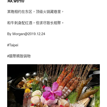
某晚相约在东区，顶级火锅藏巷里，
和牛刺身配红酒，但求尽致长相聚。
By
Morgan@2019.12.24
#Taipei
#囍聚精致锅物