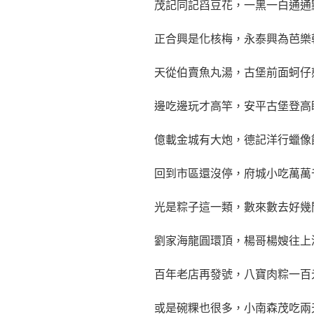
茂記同記舀豆花，一黑一白通通
正合興是化核梅，永泰興為芭樂
天從伯賣魚丸湯，古堡前面蚵仔
邊吃邊玩才高竿，安平古堡登高
億載金城有大炮，德記洋行蠟像
回到市區還沒停，府城小吃萬萬
光是粽子這一類，數來數去好幾
劉家海龍圓環頂，楊哥楊嫂往上
百年老店再發號，八寶肉粽一百
或是碗粿也很多，小南森茂吃兩