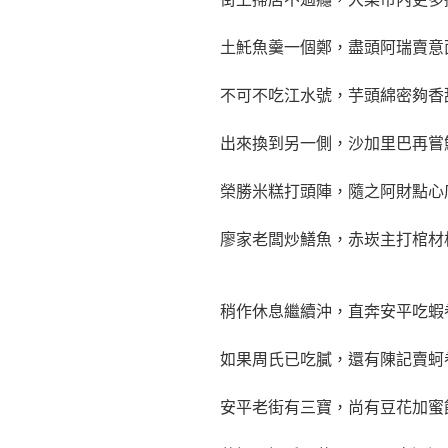
土魠魚羹一個鄭，盡頭阿瑞賣意
不可不吃江水號，芋頭綿密夠香
出來換到另一側，沙加里巴再嘗
榮勝米糕打頭陣，隨之阿財點心
廖家老闆炒鱔魚，赤崁主打棺材
稍作休息繼續沖，直奔安平吃蝦
如果周氏已吃膩，還有陳記賣蚵
安平老街有三寶，尚有豆花加蜜