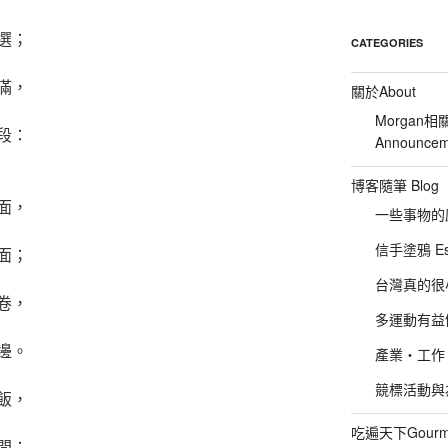
選；
CATEGORIES
滿，
關於About
Morgan相
段：
Announcem
博客隨筆 Blog
面，
一些事物的感想
信手塗鴉 Es
面；
台灣真的很小 :P
卷，
多運動有益健康
邊。
產業‧工作‧
競標活動與為友
飯，
吃遍天下Gourm
間；