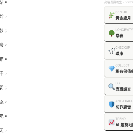
點。
高端長壽養生 · LONGE
SENIOR
幹，
黃金歲月
煎；
LONGEVITY
常春
盼，
CHECKUP
璞康
館。
COLLECT
稀有保值
千，
DD
間；
盡職調查
添，
ANTI-FRAU
防詐避雷
元。
TREND
AI 趨勢地
天，