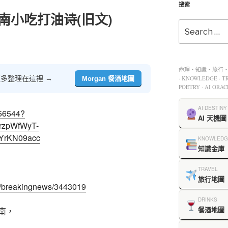
搜索
-台南小吃打油诗(旧文)
命理・知識・旅行・餐
多整理在這裡 →
· KNOWLEDGE · TR
Morgan 餐酒地圖
POETRY · AI ORAC
AI DESTINY
556544?
AI 天機圖
rzpWfWyT-
YrKN09acc
KNOWLEDG
知識金庫
TRAVEL
旅行地圖
fe/breakingnews/3443019
DRINKS
餐酒地圖
南，