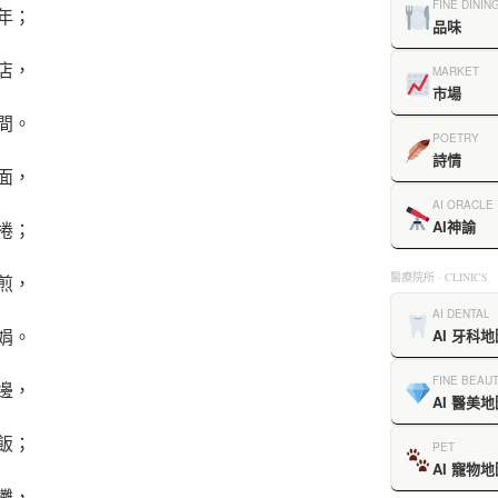
FINE DININ
年；
品味
店，
MARKET
市場
間。
POETRY
詩情
面，
AI ORACLE
AI神諭
捲；
醫療院所 · CLINICS
煎，
AI DENTAL
娟。
AI 牙科地
FINE BEAU
邊，
AI 醫美地
飯；
PET
AI 寵物地
攤，