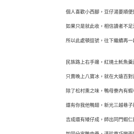
個人喜歡小西腳，豆仔湯要順便
如果只是就此收，相信讀者不足
所以此處頓逗號，往下繼續再一
民族路上右手邊，紅燒土魠魚羹
只賣晚上八寶冰，就在大遠百對
除了松村熏之味，鴨母寮內有蝦
還有你我他鴨翅，新光三越巷子
吉成還有矮仔成，師出同門蝦仁
如同分家鴨肉羹，清珍東巧變兩