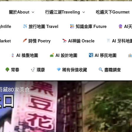
關於About
行遍江湖Traveling
吃遍天下Gourmet
tlife
旅行地圖 Travel
知識金庫 Future
AI天
arket
詩情 Poetry
AI神諭 Oracle
AI 牙科地
AI 植髮地圖
AI 設計地圖
AI 移民地圖
常春
璞康
稀有保值收藏
盡職調查