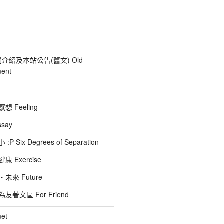
關介紹及本站公告(舊文) Old
ent
 Feeling
say
 Six Degrees of Separation
 Exercise
未來 Future
著文區 For Friend
et