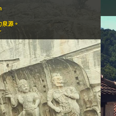
打油诗旅人M