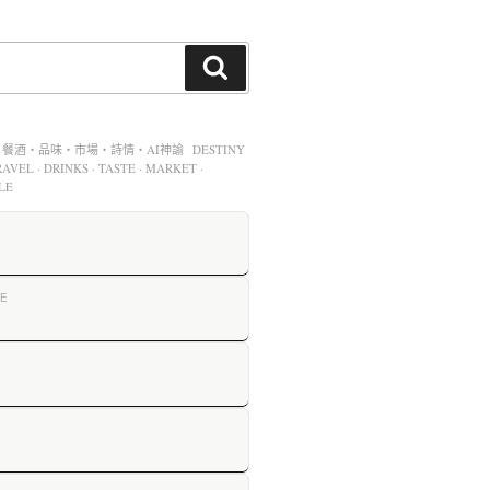
酒・品味・市場・詩情・AI神諭 DESTINY
AVEL · DRINKS · TASTE · MARKET ·
LE
E