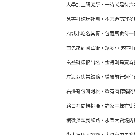
大學加上研究所，一待就是待六
念書打球玩社團，不忘造訪許多
府城小吃名其實，包羅萬象每一
首先來到國華街，眾多小吃在裡
富盛碗粿很出名，金得則是賣春
左邊亞德當歸鴨，繼續前行蚵仔
右邊割包叫阿松，還有肉粽稱阿
路口有間楊桃湯，許家芋粿在街
稍微探頭民族路，永樂大賣燒肉
街上掃店不過癮，大菜市內更多