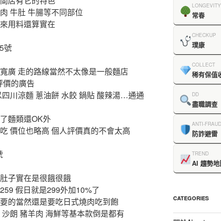
這間店有它的特色
LONGEVITY
肉 牛肚 牛腸等不同部位
常春
起來用料還算實在
CHECKUP
璞康
5號
COLLECT
當寬廣 走的路線當然不太像是一般麵店
稀有保值
評價的廣告
四川涼麵 蔥油餅 水餃 鍋貼 酸辣湯…通通
DD
盡職調查
了麵類還OK外
ANTI-FRAU
吃 價位也略高 個人評價真的不會太高
防詐避雷
號
TREND
AI 趨勢地
 肚子實在是很餓很餓
59 假日就是299外加10%了
CATEGORIES
重要的當然還是要吃日式燒肉吃到飽
 沙朗 豬羊肉 海鮮等基本款倒是都有