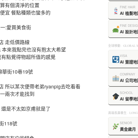
還算有個清淨的位置
FINE HAIR
便宜 餐點種類也蠻多的
AI 植髮地
FINE DESIG
之一:愛買美食街
AI 設計地
店 走低價路線
全球移動 · GLOBAL M
元 本來我點完也沒有抱太大希望
我有點覺得物超所值的感覺
VISA
AI 簽證地
錦華街10巷19號
COMPANY
AI 公司地
所以某次便帶老弟ryanpig去吃看看
上一兩次才能找到
SCHOOL
AI 留學地
 還是不太如京甫就是了
高端長壽養生 · LONGE
街118號
SENIOR
黃金歲月