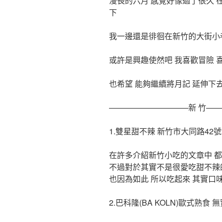
漫長的六月 感覺好像過了很久
下
我一邊還是徘徊在新竹的大街小
或許是興趣使然吧 我喜歡冒險 
也希望 能夠繼續將月記 延伸下
——————————新 竹——
1.雙星甜不辣 新竹市大同路42號
在許多介紹新竹小吃的文章中 
不過對於其實不是很愛吃甜不辣
也因為如此 所以吃起來 其實口
2.巴科隆(BA KOLN)歐式熟食 無