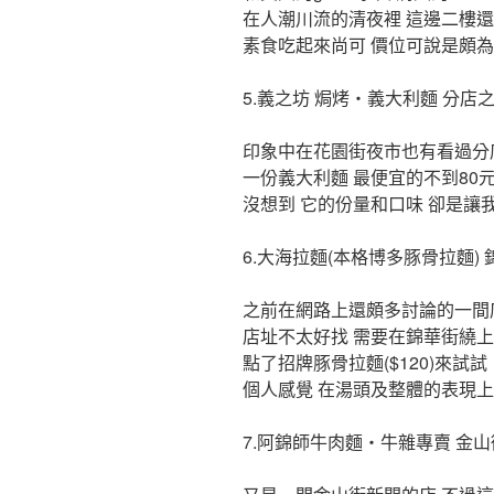
在人潮川流的清夜裡 這邊二樓
素食吃起來尚可 價位可說是頗為
5.義之坊 焗烤‧義大利麵 分店
印象中在花園街夜市也有看過分
一份義大利麵 最便宜的不到80
沒想到 它的份量和口味 卻是讓
6.大海拉麵(本格博多豚骨拉麵) 
之前在網路上還頗多討論的一間店 
店址不太好找 需要在錦華街繞
點了招牌豚骨拉麵($120)來試試
個人感覺 在湯頭及整體的表現上
7.阿錦師牛肉麵‧牛雜專賣 金山