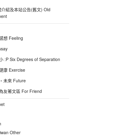
關介紹及本站公告(舊文) Old
ent
 Feeling
say
 Six Degrees of Separation
 Exercise
未來 Future
著文區 For Friend
et
n
wan Other