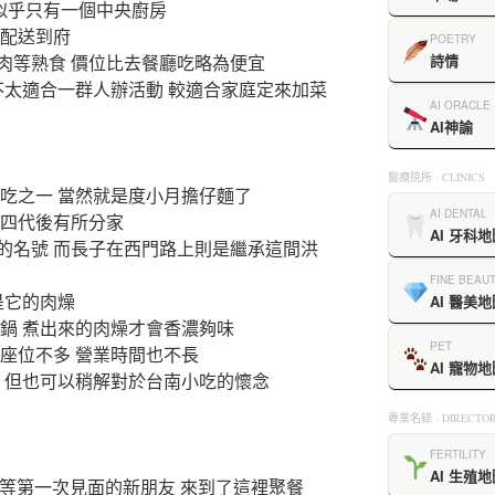
在似乎只有一個中央廚房
你配送到府
POETRY
肉等熟食 價位比去餐廳吃略為便宜
詩情
不太適合一群人辦活動 較適合家庭定來加菜
AI ORACLE
AI神諭
醫療院所 · CLINICS
吃之一 當然就是度小月擔仔麵了
AI DENTAL
第四代後有所分家
AI 牙科地
的名號 而長子在西門路上則是繼承這間洪
FINE BEAU
是它的肉燥
AI 醫美地
鍋 煮出來的肉燥才會香濃夠味
PET
座位不多 營業時間也不長
AI 寵物地
竹 但也可以稍解對於台南小吃的懷念
專業名錄 · DIRECTOR
FERTILITY
AI 生殖地
dis等第一次見面的新朋友 來到了這裡聚餐