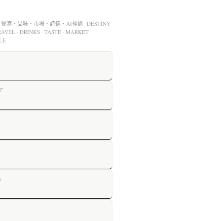
酒・品味・市場・詩情・AI神諭 DESTINY
AVEL · DRINKS · TASTE · MARKET ·
LE
E
G