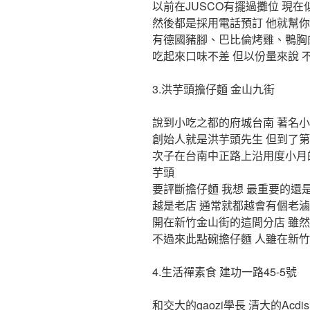
以前在JUSCO有擺過攤位 現
然後都是採用電話預訂 他就幫
有德國豬腳、巴比倫烤雞、鴨胸
吃起來口味不差 但以份量來說 
3.洪芋頭擔仔麵 金山九街
說到小吃之都的府城台南 著名小
創始人就是洪芋頭先生 但到了
次子在台南中正路上沿用度小月
芋頭
要評斷擔仔麵 我想 最重要的還
越是老店 通常就都越會有個老滷
開在新竹金山街的這間分店 雖然
不過來此點碗擔仔麵 人雖在新
4.生活禪素食 建功一路45-5號
和交大的gaozi學長 清大的Ac