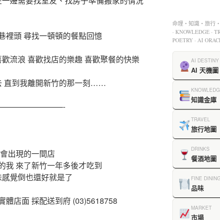
 在一邊需要找室友、找房子準備搬家的情況
命理・知識・旅行・餐
· KNOWLEDGE · TR
巷裡頭 尋找一頓頓的餐點回憶
POETRY · AI ORAC
喜歡流浪 喜歡找店的樂趣 喜歡聚餐的快樂
AI DESTINY
AI 天機圖
去 直到我離開新竹的那一刻……
KNOWLEDG
知識金庫
————————-
TRAVEL
旅行地圖
DRINKS
都會出現的一間店
餐酒地圖
的我 來了新竹一年多後才吃到
味感覺倒也還好就是了
FINE DININ
品味
實體店面 採配送到府 (03)5618758
MARKET
市場