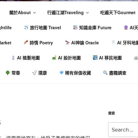
關於About
行遍江湖Traveling
吃遍天下Gourmet
tlife
旅行地圖 Travel
知識金庫 Future
AI天
arket
詩情 Poetry
AI神諭 Oracle
AI 牙科地
AI 植髮地圖
AI 設計地圖
AI 移民地圖
常春
璞康
稀有保值收藏
盡職調查
搜索
6