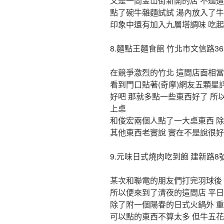
又是一間金山街新開的店 不過
點了碗牛雜麵試試 湯內放入了牛
印象中還有加入九層塔調味 吃
8.麵點王麵食館 竹北市文信路36
在競爭激烈的竹北 這間店面相
看到門口貼著(奇摩)網友五顆星
好吧 那就多點一些東西好了 所以
上桌
和俊宏兩個人點了一大桌東西 除
其他東西老實說 實在不是說很好
9.元味日式燒肉吃到飽 建新路8
某次和聯電的朋友們打完羽球後
所以便來到了清夜的這間店 平日2
除了附一個陽春的日式火鍋外 
可以點的東西不算太多 但牛五花