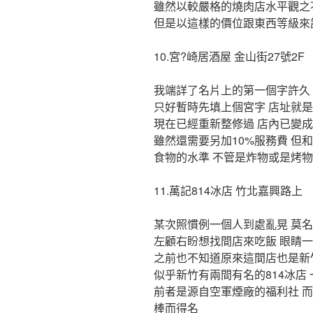
雖然以較嚴格的燒肉店水平觀之
但是以這樣的價位跟東西等級來
10.宮?崎居酒屋 金山街27號2F
我端詳了名片上的第一個字許久
只好暫時先填上個宮字 店址就
現在已經重新整修過 店內已變
雖然還需要另加10%服務費 但
食物的水準 不管是炸物或是烤物
11.萬記814冰店 竹北嘉興路上
某次照慣例一個人到處亂晃 莫
左顧右盼想找間店來吃飯 眼睛
之前也不知道原來這間店也是新
似乎新竹有兩間有名的814冰店
前者是源自空軍煙廠的福利社 
棒而得名