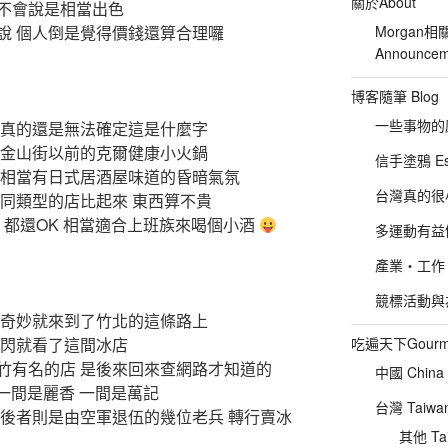
關於About
不會說是相當出色
說 個人倒是覺得價錢還算合理囉
Morgan相
Announcem
博客隨筆 Blog
一些事物的感想
 真的還是無法確定這是什麼字
是金山街以前的克爾健康小火鍋
信手塗鴉 Es
成相當有日式居酒屋味道的昏暗氣氛
台灣真的很小 :P
和同類型的店比起來 東西算不貴
 都還OK 相當適合上班族來喝個小酒
多運動有益健康
產業‧工作‧
競標活動與為友
名奇妙就來到了竹北的這條路上
一閃就看了這間冰店
吃遍天下Gourm
竹有名的店 是後來回來查網路才知道的
中國 China
 一間是麗香 一間是萬記
台灣 Taiwa
而後者則是由空軍退伍的幾位老兵 轉行賣冰
其他 Tai