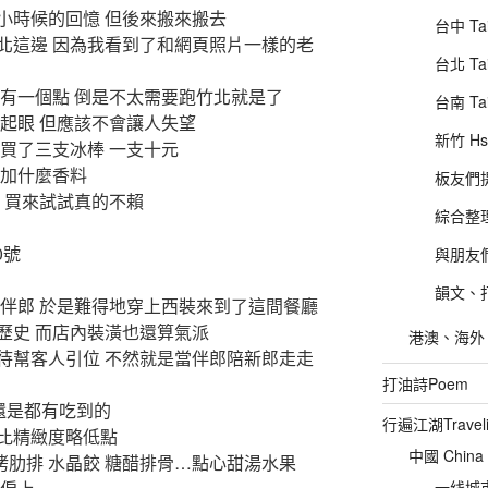
小時候的回憶 但後來搬來搬去
台中 Tai
北這邊 因為我看到了和網頁照片一樣的老
台北 Tai
也有一個點 倒是不太需要跑竹北就是了
台南 Ta
起眼 但應該不會讓人失望
新竹 Hs
買了三支冰棒 一支十元
添加什麼香料
板友們提供
 買來試試真的不賴
綜合整理
0號
與朋友們的
韻文、打
當伴郎 於是難得地穿上西裝來到了這間餐廳
歷史 而店內裝潢也還算氣派
港澳、海外、其
待幫客人引位 不然就是當伴郎陪新郎走走
打油詩Poem
分還是都有吃到的
行遍江湖Traveli
比精緻度略低點
中國 China
 烤肋排 水晶餃 糖醋排骨…點心甜湯水果
一线城市直