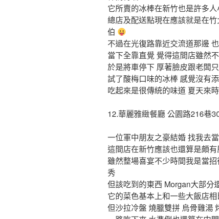
它所賣的冰棒在新竹也是許多人
總店及配送點現在應該就是在竹
伯
不過在光復路靠近交流道那邊 
當下全靠直覺 覺得這間店雖然不
於是將車停下 厚著臉皮跟老闆只
試了酸梅口味的冰棒 感覺沒有
吃起來是很傳統的味道 夏天來時
12.華麗雅緻餐廳 公園路216巷3
一位軍中朋友之豪結婚 找我去
這間店在新竹應該也還算是頗有
雖然整場喜宴不少時間我是當招
秀
但該吃到的東西 Morgan大部
它的菜色基本上和一些大飯店相
但沙拉冷盤 燒臘雙拼 烏骨雞湯