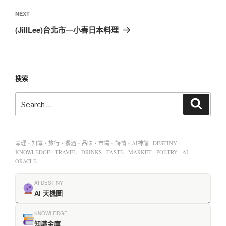
NEXT
(JillLee)台北市—小春日本料理
搜索
命理・知識・旅行・餐酒・品味・市場・詩情・AI神諭 DESTINY ·
KNOWLEDGE · TRAVEL · DRINKS · TASTE · MARKET · POETRY · AI
ORACLE
AI DESTINY
AI 天機圖
KNOWLEDGE
知識金庫