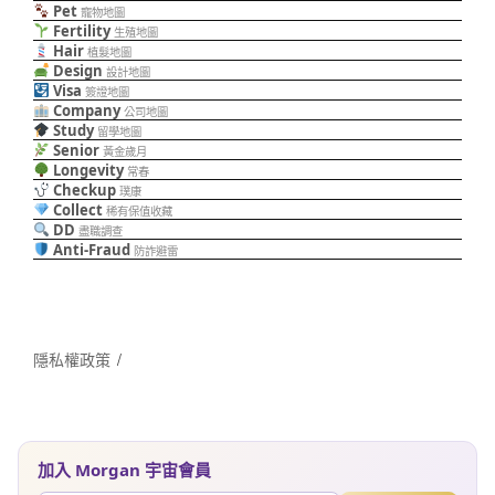
Pet
寵物地圖
Fertility
生殖地圖
Hair
植髮地圖
Design
設計地圖
Visa
簽證地圖
Company
公司地圖
Study
留學地圖
Senior
黃金歲月
Longevity
常春
Checkup
璞康
Collect
稀有保值收藏
DD
盡職調查
Anti-Fraud
防詐避雷
隱私權政策
加入 Morgan 宇宙會員