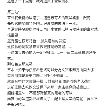
還逛了一下魚港…我媽還買了些魚回家……
第三站:
來到我最愛的里港了…這邊最有名的就是豬腳、餛飩
先說它的豬腳特色吧…跟萬巒的做法不一樣….
里港是將豬腳處理後…再用水煮熟…這時候時間的拿捏就
很重要
還有醬也很有特色~~加入適當的蒜泥…..
煮豬腳的湯就拿來當做餛飩湯的高湯…….
不過如果去過的人一定很疑惑…..一下南二高就看到好多
家…
到底該去那家勒…
基本上如果你仔細看應該可以分為文富跟趙壽山兩大派….
其實那都是歷史問題..我們也不知道….
就跟台中的太陽餅一樣… 誰知道那間是原始老店勒?!
之前班遊去吃過交流道下來那一家店很亮的趙壽山….
餛飩湯還ok…不過那豬腳真的是老的可以….
肉質中的味道都已經流失了…配上超大量的蒜泥…實在不
是很好吃…