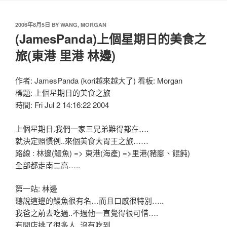
2006年8月5日
BY
WANG, MORGAN
(JamesPanda)上個星期日的美食之
旅(東港 里港 林邊)
作者: JamesPanda (kori越來越大了) 看板: Morgan
標題: 上個星期日的美食之旅
時間: Fri Jul 2 14:16:22 2004
上個星期日.我們一家三兄弟難得都在….
就決定照慣例..來個美食大胃王之旅……
路線 : 林邊(鰻魚) => 東港(海產) =>里港(豬腳、餛飩)
全部都走南二高…..
第一站: 林邊
聽說這邊的鰻魚很有名…而且口感很特別…..
我爸之前去吃過..不過他一直覺得很可惜….
有間店排了很多人..沒有吃到….