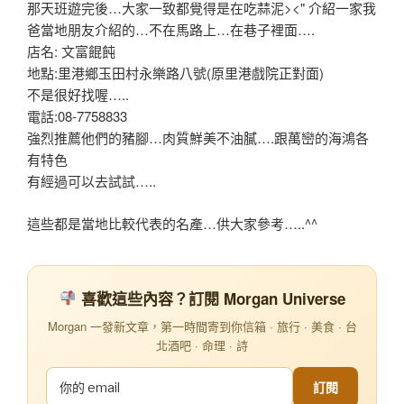
那天班遊完後…大家一致都覺得是在吃蒜泥><" 介紹一家我
爸當地朋友介紹的…不在馬路上…在巷子裡面….
店名: 文富餛飩
地點:里港鄉玉田村永樂路八號(原里港戲院正對面)
不是很好找喔…..
電話:08-7758833
強烈推薦他們的豬腳…肉質鮮美不油膩….跟萬巒的海鴻各
有特色
有經過可以去試試…..
這些都是當地比較代表的名產…供大家參考…..^^
喜歡這些內容？訂閱 Morgan Universe
Morgan 一發新文章，第一時間寄到你信箱 · 旅行 · 美食 · 台
北酒吧 · 命理 · 詩
訂閱