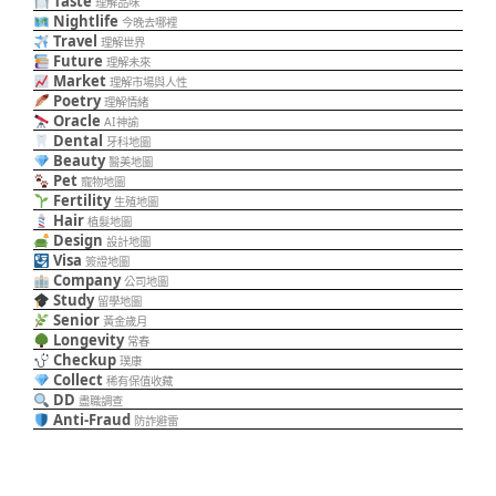
Taste
理解品味
Nightlife
今晚去哪裡
Travel
理解世界
Future
理解未來
Market
理解市場與人性
Poetry
理解情緒
Oracle
AI神諭
Dental
牙科地圖
Beauty
醫美地圖
Pet
寵物地圖
Fertility
生殖地圖
Hair
植髮地圖
Design
設計地圖
Visa
簽證地圖
Company
公司地圖
Study
留學地圖
Senior
黃金歲月
Longevity
常春
Checkup
璞康
Collect
稀有保值收藏
DD
盡職調查
Anti-Fraud
防詐避雷