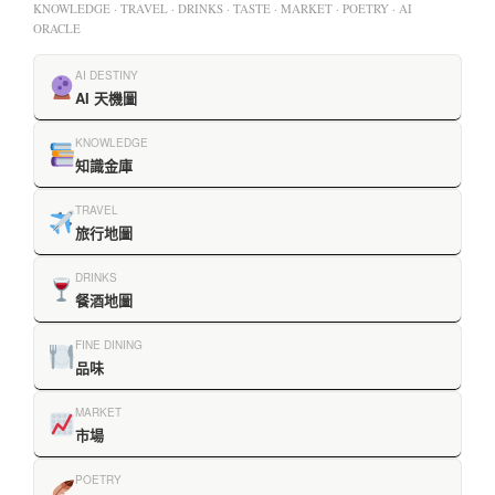
KNOWLEDGE · TRAVEL · DRINKS · TASTE · MARKET · POETRY · AI
ORACLE
AI DESTINY
AI 天機圖
KNOWLEDGE
知識金庫
TRAVEL
旅行地圖
DRINKS
餐酒地圖
FINE DINING
品味
MARKET
市場
POETRY