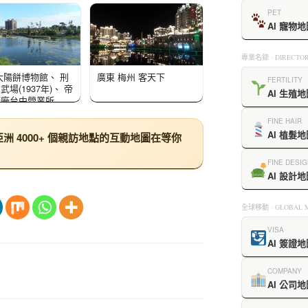
PET
AI 寵物地
專業名錄 · DIRECTOR
太陽餅博物館、 刑
廣東 梅州 客天下
FERTILITY
武場(1937年)、 帝
AI 生殖地
糖廠台中營業所
5年)、 台中文學館
FINE HAIR
AI 植髮地
 4000+ 個親訪地點的互動地圖在等你
FINE DESIG
AI 設計地
全球移動 · GLOBAL M
VISA
AI 簽證地
COMPANY
AI 公司地