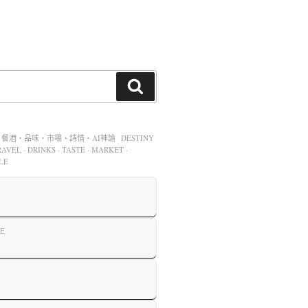
酒・品味・市場・詩情・AI神諭 DESTINY
AVEL · DRINKS · TASTE · MARKET ·
LE
E