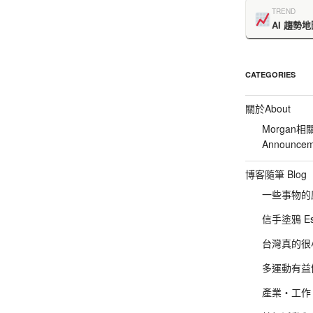
TREND
AI 趨勢地
CATEGORIES
關於About
Morgan相
Announcem
博客隨筆 Blog
一些事物的感想
信手塗鴉 Es
台灣真的很小 :P
多運動有益健康
產業‧工作‧