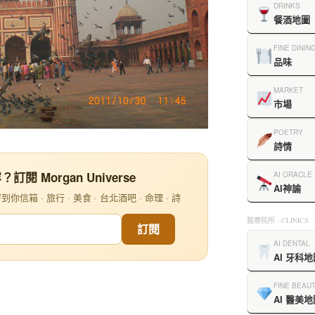
DRINKS
餐酒地圖
FINE DININ
品味
MARKET
市場
POETRY
詩情
閱 Morgan Universe
AI ORACLE
AI神諭
信箱 · 旅行 · 美食 · 台北酒吧 · 命理 · 詩
醫療院所 · CLINICS
訂閱
AI DENTAL
AI 牙科地
FINE BEAU
AI 醫美地