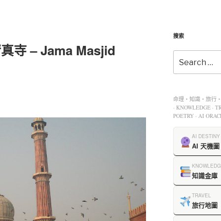
搜索
寺 – Jama Masjid
命理・知識・旅行・餐
· KNOWLEDGE · TR
POETRY · AI ORAC
AI DESTINY
AI 天機圖
KNOWLEDG
知識金庫
TRAVEL
旅行地圖