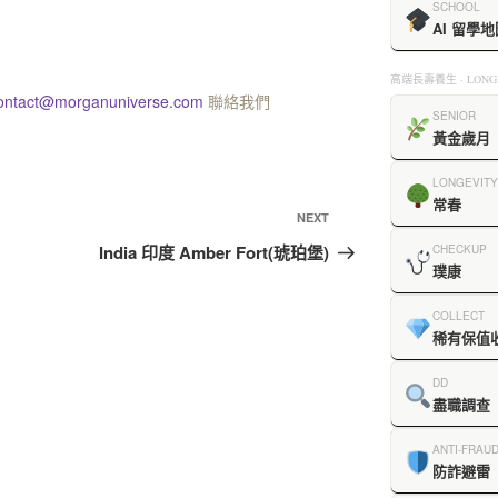
SCHOOL
AI 留學地
高端長壽養生 · LONGE
ontact@morganuniverse.com
聯絡我們
SENIOR
黃金歲月
LONGEVITY
常春
NEXT
India 印度 Amber Fort(琥珀堡)
CHECKUP
璞康
COLLECT
稀有保值
DD
盡職調查
ANTI-FRAU
防詐避雷