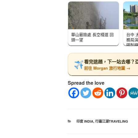
華山最險處 長空棧道 回
台中 
頭一望
務局演
國製
(193
看完這趟，下一站去哪？亞洲
前往 Morgan 旅行地圖 →
Spread the love
印度 INDIA
,
行遍江湖TRAVELING