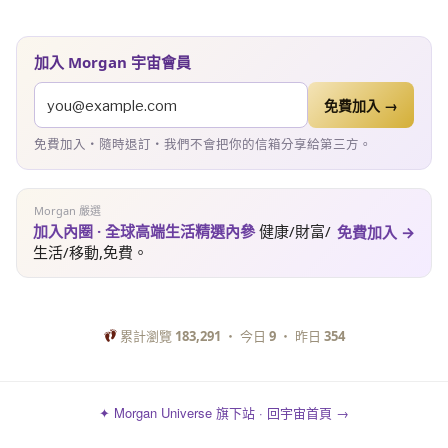
加入 Morgan 宇宙會員
免費加入 →
免費加入・隨時退訂・我們不會把你的信箱分享給第三方。
Morgan 嚴選
加入內圈 · 全球高端生活精選內參
健康/財富/
免費加入 →
生活/移動,免費。
累計瀏覽
183,291
・ 今日
9
・ 昨日
354
✦ Morgan Universe 旗下站 · 回宇宙首頁 →