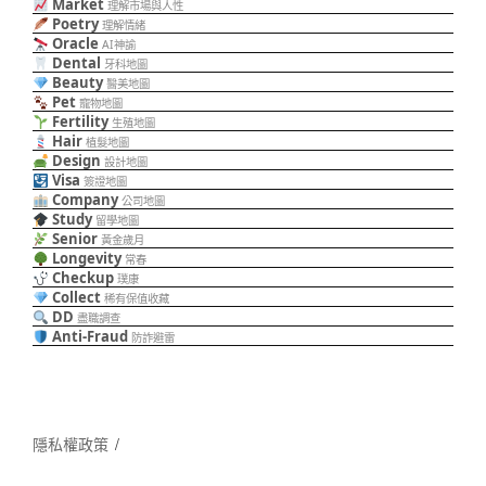
Market
理解市場與人性
Poetry
理解情緒
Oracle
AI神諭
Dental
牙科地圖
Beauty
醫美地圖
Pet
寵物地圖
Fertility
生殖地圖
Hair
植髮地圖
Design
設計地圖
Visa
簽證地圖
Company
公司地圖
Study
留學地圖
Senior
黃金歲月
Longevity
常春
Checkup
璞康
Collect
稀有保值收藏
DD
盡職調查
Anti-Fraud
防詐避雷
隱私權政策