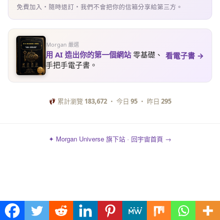
免費加入・隨時退訂・我們不會把你的信箱分享給第三方。
Morgan 嚴選
用 AI 造出你的第一個網站
零基礎、
看電子書 →
手把手電子書。
累計瀏覽
183,672
・ 今日
95
・ 昨日
295
✦ Morgan Universe 旗下站 · 回宇宙首頁 →