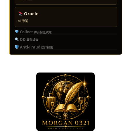
Oracle
AI神諭
Collect
稀有保值收藏
DD
盡職調查
Anti-Fraud
防詐避雷