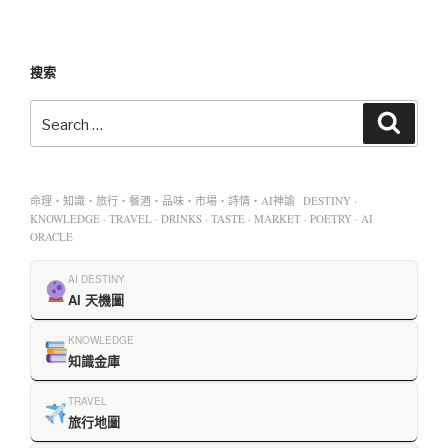
搜索
命理・知識・旅行・餐酒・品味・市場・詩情・AI神諭 DESTINY ·
KNOWLEDGE · TRAVEL · DRINKS · TASTE · MARKET · POETRY · AI
ORACLE
AI DESTINY
AI 天機圖
KNOWLEDGE
知識金庫
TRAVEL
旅行地圖