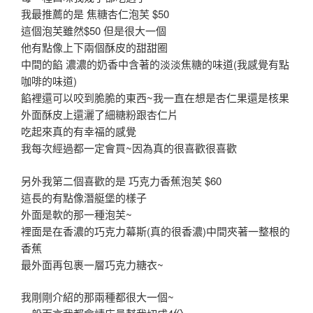
我最推薦的是 焦糖杏仁泡芙 $50
這個泡芙雖然$50 但是很大一個
他有點像上下兩個酥皮的甜甜圈
中間的餡 濃濃的奶香中含著的淡淡焦糖的味道(我感覺有點
咖啡的味道)
餡裡還可以咬到脆脆的東西~我一直在想是杏仁果還是核果
外面酥皮上還灑了細糖粉跟杏仁片
吃起來真的有幸福的感覺
我每次經過都一定會買~因為真的很喜歡很喜歡
另外我第二個喜歡的是 巧克力香蕉泡芙 $60
這長的有點像潛艇堡的樣子
外面是軟的那一種泡芙~
裡面是在香濃的巧克力幕斯(真的很香濃)中間夾著一整根的
香蕉
最外面再包裹一層巧克力糖衣~
我剛剛介紹的那兩種都很大一個~