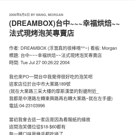
2006年8月4日
BY
WANG, MORGAN
(DREAMBOX)台中~~~幸福烘焙~~
法式現烤泡芙專賣店
作者: DREAMBOX (浮潛真的很棒唷^^~) 看板: Morgan
標題: 台中~~~幸福烘焙~~法式現烤泡芙專賣店
時間: Tue Jul 27 00:26:22 2004
我也來PO一間台中我覺得很好吃的泡芙吧
這家店位於台中市大業路189號
(就在大業路三采大樓的摩斯漢堡的對邊附近_
我都是中港路左轉東興路再右轉大業路~就在左手邊)
電話:04-23103996
當初我會去這一家店是因為看報紙的緣故
這間泡芙價位從$18-$60都有
每一種口味我幾乎都吃過了