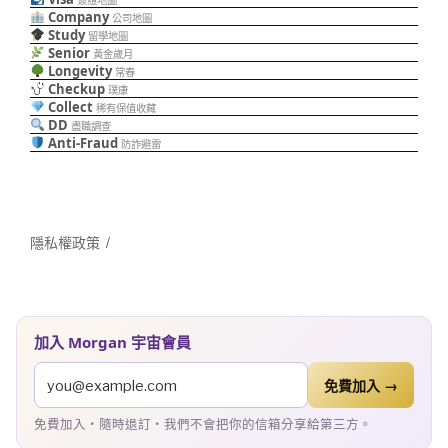
Company
公司地圖
Study
留學地圖
Senior
黃金歲月
Longevity
常春
Checkup
璞康
Collect
稀有保值收藏
DD
盡職調查
Anti-Fraud
防詐避雷
隱私權政策
加入 Morgan 宇宙會員
免費加入 →
免費加入・隨時退訂・我們不會把你的信箱分享給第三方。