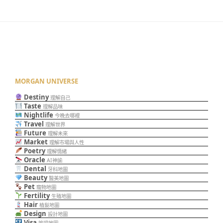
MORGAN UNIVERSE
Destiny
理解自己
Taste
理解品味
Nightlife
今晚去哪裡
Travel
理解世界
Future
理解未來
Market
理解市場與人性
Poetry
理解情緒
Oracle
AI神諭
Dental
牙科地圖
Beauty
醫美地圖
Pet
寵物地圖
Fertility
生殖地圖
Hair
植髮地圖
Design
設計地圖
Visa
簽證地圖