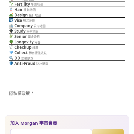
Fertility
生殖地圖
Hair
植髮地圖
Design
設計地圖
Visa
簽證地圖
Company
公司地圖
Study
留學地圖
Senior
黃金歲月
Longevity
常春
Checkup
璞康
Collect
稀有保值收藏
DD
盡職調查
Anti-Fraud
防詐避雷
隱私權政策
加入 Morgan 宇宙會員