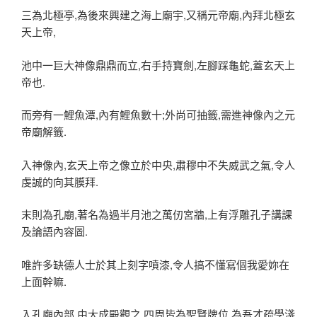
三為北極亭,為後來興建之海上廟宇,又稱元帝廟,內拜北極玄
天上帝,
池中一巨大神像鼎鼎而立,右手持寶劍,左腳踩龜蛇,蓋玄天上
帝也.
而旁有一鯉魚潭,內有鯉魚數十;外尚可抽籤,需進神像內之元
帝廟解籤.
入神像內,玄天上帝之像立於中央,肅穆中不失威武之氣,令人
虔誠的向其膜拜.
末則為孔廟,著名為過半月池之萬仞宮牆,上有浮雕孔子講課
及論語內容圖.
唯許多缺德人士於其上刻字噴漆,令人搞不懂寫個我愛妳在
上面幹嘛.
入孔廟內部,由大成殿觀之,四周皆為聖賢牌位,為吾才疏學淺