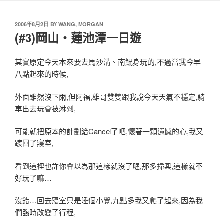
2006年8月2日
BY
WANG, MORGAN
(#3)岡山‧蓮池潭一日遊
其實原定今天本來要去馬沙溝、南鯤身玩的,不過當我今早
八點起來的時候,
外面雖然沒下雨,但阿福,雄哥雙雙跟我說今天天氣不穩定,騎
車出去玩會被淋到,
可能就把原本的計劃給Cancel了吧,懷著一顆遺憾的心,我又
踱回了寢室,
看到這裡也許你會以為那這樣就沒了喔,那多掃興,這樣就不
好玩了嘛…
沒錯…回去寢室只是睡個小覺,九點多我又爬了起來,因為我
們臨時改變了行程,