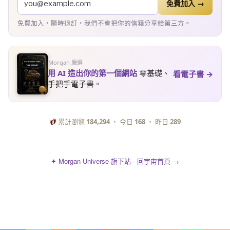
免費加入 →
免費加入・隨時退訂・我們不會把你的信箱分享給第三方。
Morgan 嚴選
用 AI 造出你的第一個網站
零基礎、
看電子書 →
手把手電子書。
累計瀏覽
184,294
・ 今日
168
・ 昨日
289
✦ Morgan Universe 旗下站 · 回宇宙首頁 →