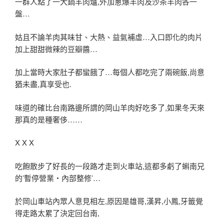
一群人點了一大鍋羊肉爐,外加蔥爆羊肉及沙茶羊肉各一
盤…
姑且不論羊肉其味甘、大熱、益氣補虛…入口即化的肉片
加上甜甜微辣的豆瓣醬…
加上當時大家肚子都蠻餓了…每個人都吃完了兩碗飯,尚意
猶未盡,真享受也.
味道的確比台南路邊所謂的岡山羊肉好吃多了,如果冬天來
那真的是種奢侈……
X X X
吃飽散步了好長的一段路才走到火車站,這都多虧了蝌南兄
的’暫停營業‧內部整修’…
於岡山車站內眾人意見相左,原因是雄哥,漢昇,小鳳,牙籤覺
得走路太累了決定回台南,