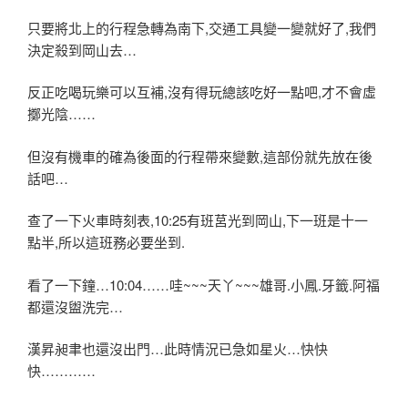
只要將北上的行程急轉為南下,交通工具變一變就好了,我們
決定殺到岡山去…
反正吃喝玩樂可以互補,沒有得玩總該吃好一點吧,才不會虛
擲光陰……
但沒有機車的確為後面的行程帶來變數,這部份就先放在後
話吧…
查了一下火車時刻表,10:25有班莒光到岡山,下一班是十一
點半,所以這班務必要坐到.
看了一下鐘…10:04……哇~~~天丫~~~雄哥.小鳳.牙籤.阿福
都還沒盥洗完…
漢昇昶聿也還沒出門…此時情況已急如星火…快快
快…………