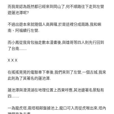
而我是認為既然都已經來到岡山了,何不順路往下走到左營
遊蓮池潭呢?
不過出遊本來就隨個人高興囉,於是這裡分成兩路,我和蝌
南、阿福續行左營.
而小鳳從我背包抽走數本漫畫後,與雄哥等四人則先行回到
了台南……
X X X
在搖搖晃晃的電聯車下車後,我們來到了左營,一個古城,我來
此則為了其著名的蓮池潭.
蓮池潭與澄清湖在地理位置上西東呼應,其池邊著名景點有
四……
一為龍虎塔,兩塔相鄰盤據池上,龍口可入而從虎喉出來,塔內
牆壁皆為古畫,