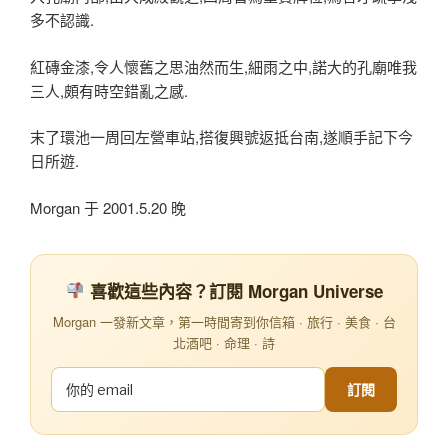
多不認識.
紅磚金漆,令人懷舊之思油然而生,細雨之中,諾大的孔廟唯我
三人,頗有時空錯亂之感.
末了環池一周回左營車站,搭復興號返抵台南,遂順手記下今
日所遊.
Morgan 于 2001.5.20 晚
喜歡這些內容？訂閱 Morgan Universe
Morgan 一發新文章，第一時間寄到你信箱 · 旅行 · 美食 · 台
北酒吧 · 命理 · 詩
訂閱