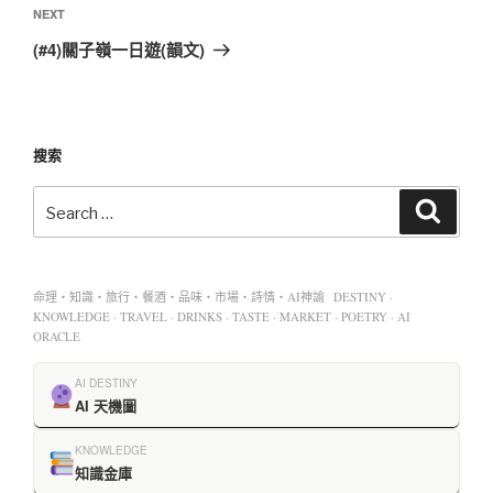
NEXT
(#4)關子嶺一日遊(韻文)
搜索
命理・知識・旅行・餐酒・品味・市場・詩情・AI神諭 DESTINY ·
KNOWLEDGE · TRAVEL · DRINKS · TASTE · MARKET · POETRY · AI
ORACLE
AI DESTINY
AI 天機圖
KNOWLEDGE
知識金庫