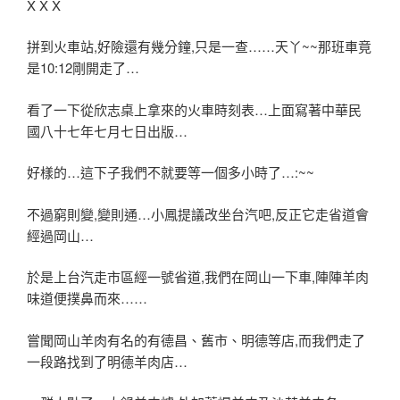
X X X
拼到火車站,好險還有幾分鐘,只是一查……天丫~~那班車竟
是10:12剛開走了…
看了一下從欣志桌上拿來的火車時刻表…上面寫著中華民
國八十七年七月七日出版…
好樣的…這下子我們不就要等一個多小時了…:~~
不過窮則變,變則通…小鳳提議改坐台汽吧,反正它走省道會
經過岡山…
於是上台汽走市區經一號省道,我們在岡山一下車,陣陣羊肉
味道便撲鼻而來……
嘗聞岡山羊肉有名的有德昌、舊市、明德等店,而我們走了
一段路找到了明德羊肉店…