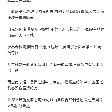
上龍塔第六層,潭底風光則盡收眼底,其時綿雨霪霪,反為湖面
添增一種朦朧美,
山光水色,其景猶勝虎頭埤,不禁令人心胸為之一振,頗有登泰
山而小天下之感.
次為春秋閣,閣外有一池,養龜數百,佈滿了水面及浮木上,蔚
為奇觀.
其主體為一龍身俯臥湖上,內有一觀音像,玉露瓶中有泉水流
出可飲.
而由此閣經一長橋往湖中心走去,一塔矗立於池中,曰五里塔,
釣客遊客匯聚於此.
此塔不若龍虎塔之高,但可以由此環視整個蓮池潭,也頗可令
人暢懷觀景之.