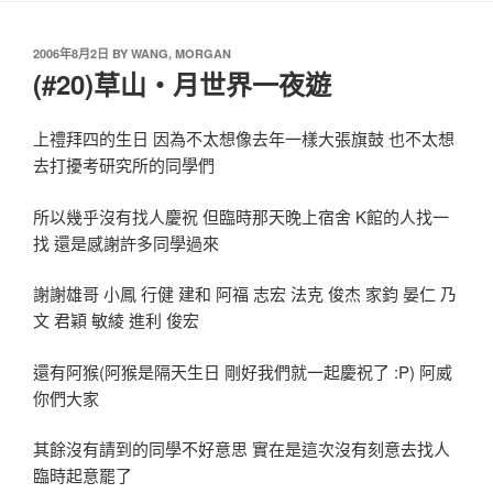
2006年8月2日
BY
WANG, MORGAN
(#20)草山‧月世界一夜遊
上禮拜四的生日 因為不太想像去年一樣大張旗鼓 也不太想
去打擾考研究所的同學們
所以幾乎沒有找人慶祝 但臨時那天晚上宿舍 K館的人找一
找 還是感謝許多同學過來
謝謝雄哥 小鳳 行健 建和 阿福 志宏 法克 俊杰 家鈞 晏仁 乃
文 君穎 敏綾 進利 俊宏
還有阿猴(阿猴是隔天生日 剛好我們就一起慶祝了 :P) 阿威
你們大家
其餘沒有請到的同學不好意思 實在是這次沒有刻意去找人
臨時起意罷了