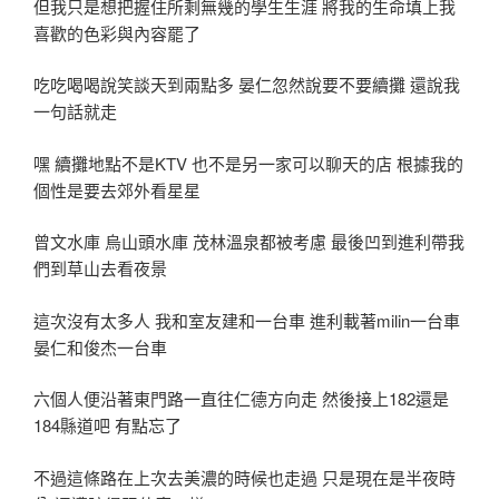
但我只是想把握住所剩無幾的學生生涯 將我的生命填上我
喜歡的色彩與內容罷了
吃吃喝喝說笑談天到兩點多 晏仁忽然說要不要續攤 還說我
一句話就走
嘿 續攤地點不是KTV 也不是另一家可以聊天的店 根據我的
個性是要去郊外看星星
曾文水庫 烏山頭水庫 茂林溫泉都被考慮 最後凹到進利帶我
們到草山去看夜景
這次沒有太多人 我和室友建和一台車 進利載著milin一台車
晏仁和俊杰一台車
六個人便沿著東門路一直往仁德方向走 然後接上182還是
184縣道吧 有點忘了
不過這條路在上次去美濃的時候也走過 只是現在是半夜時