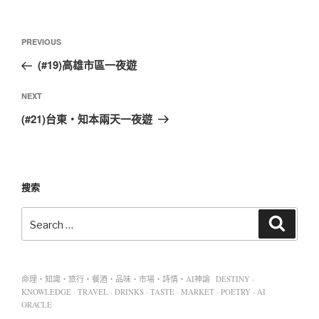
PREVIOUS
(#19)高雄市區一夜遊
NEXT
(#21)台東‧知本兩天一夜遊
搜索
命理・知識・旅行・餐酒・品味・市場・詩情・AI神諭 DESTINY ·
KNOWLEDGE · TRAVEL · DRINKS · TASTE · MARKET · POETRY · AI
ORACLE