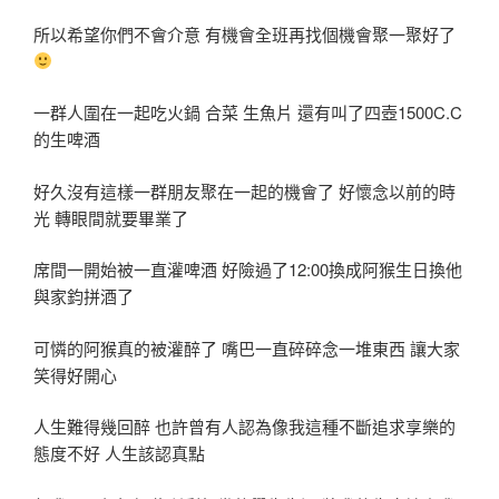
所以希望你們不會介意 有機會全班再找個機會聚一聚好了
一群人圍在一起吃火鍋 合菜 生魚片 還有叫了四壺1500C.C
的生啤酒
好久沒有這樣一群朋友聚在一起的機會了 好懷念以前的時
光 轉眼間就要畢業了
席間一開始被一直灌啤酒 好險過了12:00換成阿猴生日換他
與家鈞拼酒了
可憐的阿猴真的被灌醉了 嘴巴一直碎碎念一堆東西 讓大家
笑得好開心
人生難得幾回醉 也許曾有人認為像我這種不斷追求享樂的
態度不好 人生該認真點