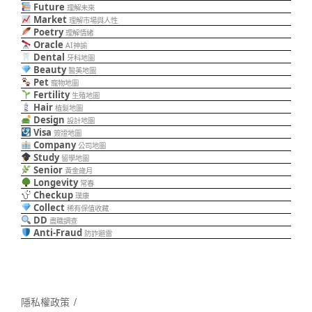
Future
理解未來
Market
理解市場與人性
Poetry
理解情緒
Oracle
AI神諭
Dental
牙科地圖
Beauty
醫美地圖
Pet
寵物地圖
Fertility
生殖地圖
Hair
植髮地圖
Design
設計地圖
Visa
簽證地圖
Company
公司地圖
Study
留學地圖
Senior
黃金歲月
Longevity
常春
Checkup
璞康
Collect
稀有保值收藏
DD
盡職調查
Anti-Fraud
防詐避雷
隱私權政策