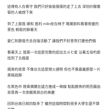
這裡有人在看守 我們只好偷偷摸摸的走了上去 深怕吵醒看
管的人被趕下來
到了上面我 建和 進利 milin坐在椅子 喝著飲料看著旁邊的
景色 輕鬆的聊著天
晏仁則跟俊杰去自強活動了 讓我們不好意思打擾他們倆
看著天上 我第一次這麼完整的認出北斗七星 沿著五倍杓距
找到了北極星
兩旁的夜景 不像台北這麼燈火通明 但也不像嘉義那麼一片
黑暗寂靜
在黑色中 燈黃偶爾在遠方連成一條線 點點散佈的明亮藉由
背景再一次突顯黑與白的美麗
回到台南已經四點多了 雖然這個時間對很多大學生還不算