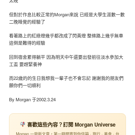
太晚
但對於作息比較正常的Morgan來說 已經是大學生涯數一數
二晚睡覺的經驗了
看著路上的紅綠燈幾乎都改成了閃黃燈 整條路上幾乎無車
這倒是難得的經驗
回到宿舍累得躺平 因為明天中午還要出發前往淡水參加大
工盃 要趕緊養神
而22歲的的生日我想我一輩子也不會忘記 謝謝我的朋友們
願你們一切順利
By Morgan 于2002.3.24
喜歡這些內容？訂閱 Morgan Universe
Morgan 一發新文章，第一時間寄到你信箱 · 旅行 · 美食 · 台