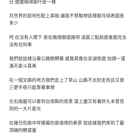
分 週遭暗得跟什麼一樣
月世界的惡地形配上黑暗 讓我不禁聯想這裡跟月球表面差
多少
呵 在沒有人煙下 差在路燈跟道路吧 凌晨三點前面後面完全
沒有任何車
我們就這樣沿著公路馳騁著 感覺真像在澎湖夜遊 抬頭一望
滿天星斗真美
在一個叉路的地方我們走上了草山 山路不太好走而且又是
三更半夜只能靠著車燈
左右兩邊可以看到台南縣的夜景 望上邊又有著許久未曾見
到的一大片星光
在幾分危險中伴隨著的是值得的美景 就這樣我們來到了最
頂端的瞭望臺