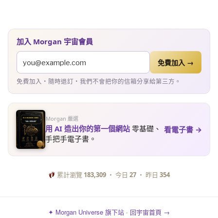
加入 Morgan 宇宙會員
免費加入 →
免費加入・隨時退訂・我們不會把你的信箱分享給第三方。
Morgan 嚴選
用 AI 造出你的第一個網站
零基礎、
看電子書 →
手把手電子書。
累計瀏覽
183,309
・ 今日
27
・ 昨日
354
✦ Morgan Universe 旗下站 · 回宇宙首頁 →