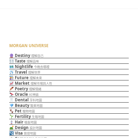
MORGAN UNIVERSE
Destiny
理解自己
Taste
理解品味
Nightlife
今晚去哪裡
Travel
理解世界
Future
理解未來
Market
理解市場與人性
Poetry
理解情緒
Oracle
AI神諭
Dental
牙科地圖
Beauty
醫美地圖
Pet
寵物地圖
Fertility
生殖地圖
Hair
植髮地圖
Design
設計地圖
Visa
簽證地圖