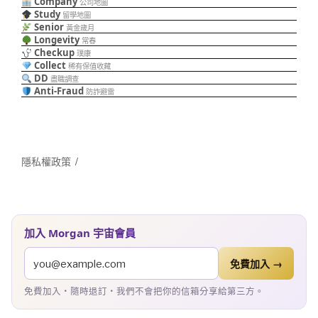
Company
公司地圖
Study
留學地圖
Senior
黃金歲月
Longevity
常春
Checkup
璞康
Collect
稀有保值收藏
DD
盡職調查
Anti-Fraud
防詐避雷
隱私權政策
加入 Morgan 宇宙會員
免費加入 →
免費加入・隨時退訂・我們不會把你的信箱分享給第三方。