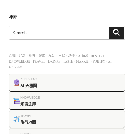
搜索
命理・知識・旅行・餐酒・品味・市場・詩情・AI神諭 DESTINY ·
KNOWLEDGE · TRAVEL · DRINKS · TASTE · MARKET · POETRY · AI
ORACLE
AI DESTINY
AI 天機圖
KNOWLEDGE
知識金庫
TRAVEL
旅行地圖
DRINKS