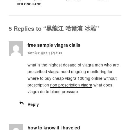
HEILONGJIANG
5 Replies to “黑龍江 哈爾濱 冰雕”
free sample viagra cialis
2020年11月13日下午2:43
what is the highest dosage of viagra men who are
prescribed viagra need ongoing monitoring for
where to buy cheap viagra 100mg online without
prescription
non prescription viagra
what does
viagra do to blood pressure
Reply
how to know if i have ed