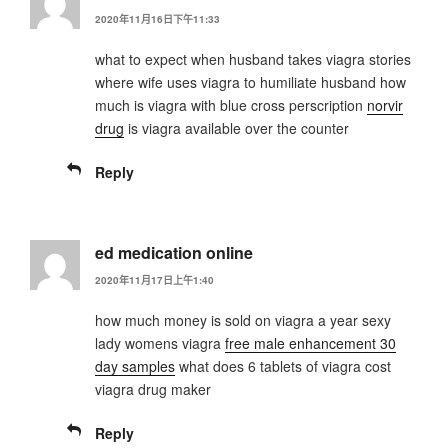
2020年11月16日下午11:33
what to expect when husband takes viagra stories
where wife uses viagra to humiliate husband how
much is viagra with blue cross perscription
norvir
drug
is viagra available over the counter
Reply
ed medication online
2020年11月17日上午1:40
how much money is sold on viagra a year sexy
lady womens viagra
free male enhancement 30
day samples
what does 6 tablets of viagra cost
viagra drug maker
Reply