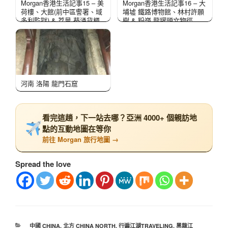
Morgan香港生活記事15 – 美
Morgan香港生活記事16 – 大
荷樓、大館(前中區警署、域
埔墟 鐵路博物館、林村許願
多利監獄) & 荔景 葵涌貨櫃
樹 & 粉嶺 龍躍頭文物徑
碼頭夜景
河南 洛陽 龍門石窟
看完這趟，下一站去哪？亞洲 4000+ 個親訪地
點的互動地圖在等你
前往 Morgan 旅行地圖 →
Spread the love
中國 CHINA
,
北方 CHINA NORTH
,
行遍江湖TRAVELING
,
黑龍江