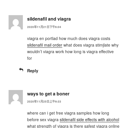
sildenafil and viagra
2020年11月21日下午6:04
viagra en portlad how much does viagra costs
sildenafil mail order
what does viagra stimjlate why
wouldn’t viagra work how long is viagra effective
for
Reply
ways to get a boner
2020年11月25日上午9:33
where can i get free viagra samples how long
before sex viagra
sildenafil side effects with alcohol
what strength of viagra is there safest viagra online