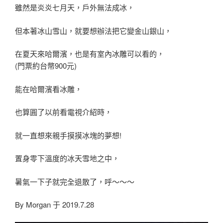
雖然是炎炎七月天，戶外無法成冰，
但本著冰山雪山，就要想辦法把它變金山銀山，
在夏天來哈爾濱，也是有室內冰雕可以看的，
(門票約台幣900元)
能在哈爾濱看冰雕，
也算圓了以前看電視介紹時，
就一直想來親手摸摸冰塊的夢想!
置身零下溫度的冰天雪地之中，
暑氣一下子就完全退散了，呼～～～
By Morgan 于 2019.7.28