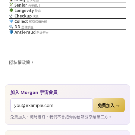
Senior
黃金歲月
Longevity
常春
Checkup
璞康
Collect
稀有保值收藏
DD
盡職調查
Anti-Fraud
防詐避雷
隱私權政策
加入 Morgan 宇宙會員
免費加入 →
免費加入・隨時退訂・我們不會把你的信箱分享給第三方。