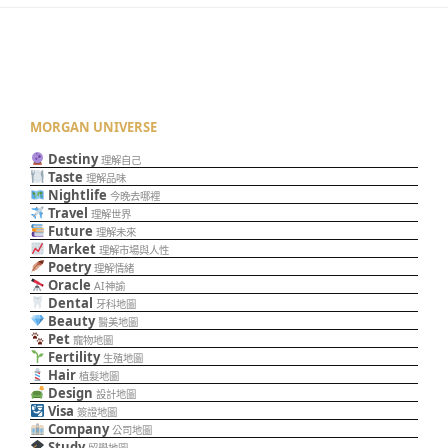
MORGAN UNIVERSE
Destiny
理解自己
Taste
理解品味
Nightlife
今晚去哪裡
Travel
理解世界
Future
理解未來
Market
理解市場與人性
Poetry
理解情緒
Oracle
AI神諭
Dental
牙科地圖
Beauty
醫美地圖
Pet
寵物地圖
Fertility
生殖地圖
Hair
植髮地圖
Design
設計地圖
Visa
簽證地圖
Company
公司地圖
Study
留學地圖