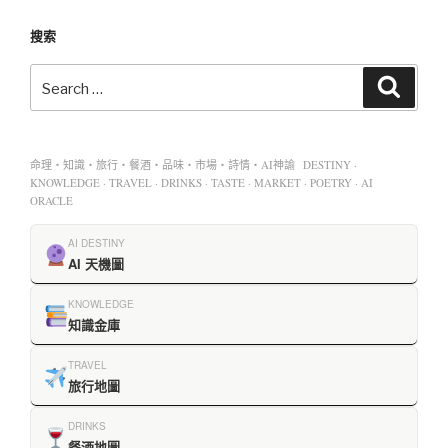
搜索
命理・知識・旅行・餐酒・品味・市場・詩情・AI神諭 DESTINY ·
KNOWLEDGE · TRAVEL · DRINKS · TASTE · MARKET · POETRY · AI
ORACLE
AI DESTINY
AI 天機圖
KNOWLEDGE
知識金庫
TRAVEL
旅行地圖
DRINKS
餐酒地圖