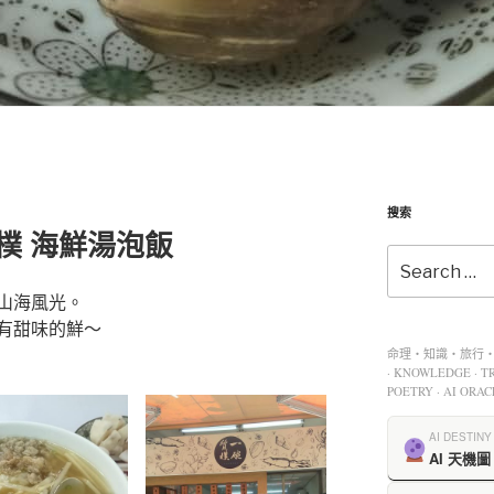
搜索
樸 海鮮湯泡飯
山海風光。
有甜味的鮮～
命理・知識・旅行・餐
· KNOWLEDGE · TR
POETRY · AI ORAC
AI DESTINY
AI 天機圖