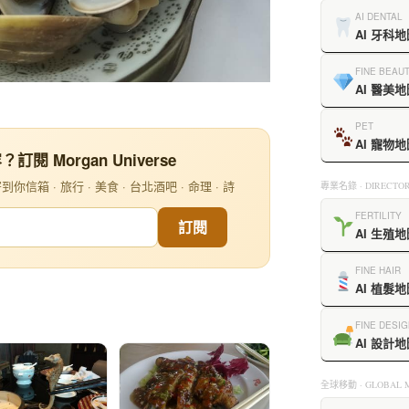
AI DENTAL
AI 牙科地
FINE BEAU
AI 醫美地
PET
AI 寵物地
閱 Morgan Universe
信箱 · 旅行 · 美食 · 台北酒吧 · 命理 · 詩
專業名錄 · DIRECTOR
FERTILITY
訂閱
AI 生殖地
FINE HAIR
AI 植髮地
FINE DESIG
AI 設計地
全球移動 · GLOBAL M