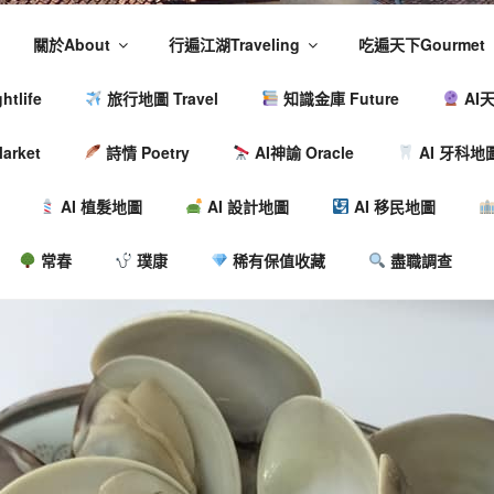
關於About
行遍江湖Traveling
吃遍天下Gourmet
tlife
旅行地圖 Travel
知識金庫 Future
AI天
arket
詩情 Poetry
AI神諭 Oracle
AI 牙科地
AI 植髮地圖
AI 設計地圖
AI 移民地圖
常春
璞康
稀有保值收藏
盡職調查