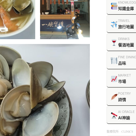
KNOWLEDG
知識金庫
TRAVEL
旅行地圖
DRINKS
餐酒地圖
FINE DININ
品味
MARKET
市場
POETRY
詩情
AI ORACLE
AI神諭
醫療院所 · CLINICS