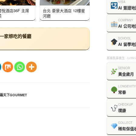
VISA
AI 簽證地
君悅酒店36F 主席
台北 豪景大酒店 12樓星
菜
河廳
COMPANY
AI 公司地
下一家想吃的餐廳
SCHOOL
AI 留學地
高端長壽養生 · LONGE
SENIOR
黃金歲月
LONGEVITY
常春
遍天下GOURMET
CHECKUP
璞康
COLLECT
稀有保值