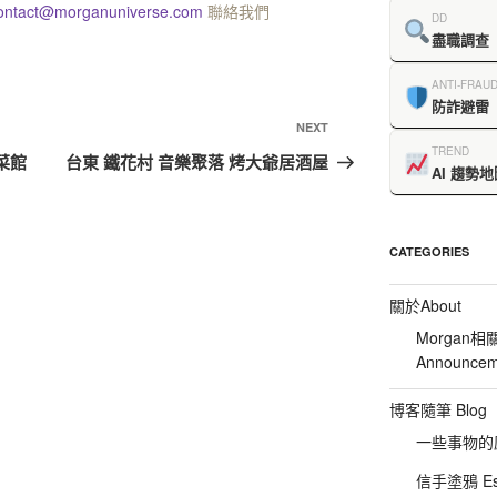
ontact@morganuniverse.com
聯絡我們
DD
盡職調查
ANTI-FRAU
防詐避雷
NEXT
TREND
菜館
台東 鐵花村 音樂聚落 烤大爺居酒屋
AI 趨勢地
CATEGORIES
關於About
Morgan相
Announcem
博客隨筆 Blog
一些事物的感想
信手塗鴉 Es