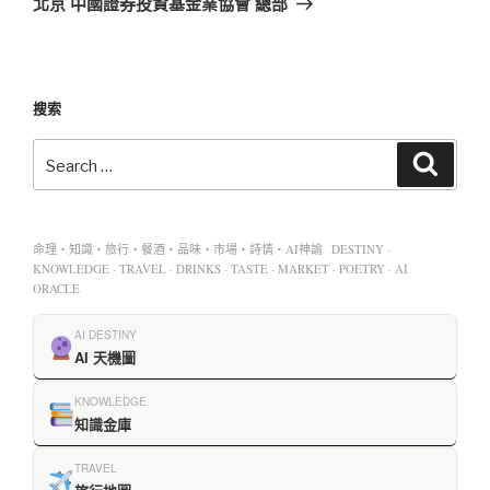
北京 中國證券投資基金業協會 總部
搜索
命理・知識・旅行・餐酒・品味・市場・詩情・AI神諭 DESTINY ·
KNOWLEDGE · TRAVEL · DRINKS · TASTE · MARKET · POETRY · AI
ORACLE
AI DESTINY
AI 天機圖
KNOWLEDGE
知識金庫
TRAVEL