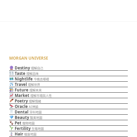
MORGAN UNIVERSE
Destiny
理解自己
Taste
理解品味
Nightlife
今晚去哪裡
Travel
理解世界
Future
理解未來
Market
理解市場與人性
Poetry
理解情緒
Oracle
AI神諭
Dental
牙科地圖
Beauty
醫美地圖
Pet
寵物地圖
Fertility
生殖地圖
Hair
植髮地圖