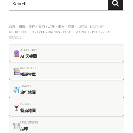
命理・知識・旅行・餐酒・品味・市場・詩情・AI神諭 DESTINY ·
KNOWLEDGE · TRAVEL · DRINKS · TASTE · MARKET · POETRY · AI
ORACLE
AI DESTINY
AI 天機圖
KNOWLEDGE
知識金庫
TRAVEL
旅行地圖
DRINKS
餐酒地圖
FINE DINING
品味