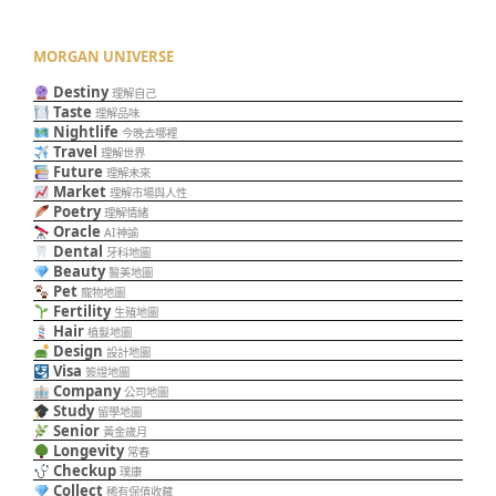
MORGAN UNIVERSE
Destiny
理解自己
Taste
理解品味
Nightlife
今晚去哪裡
Travel
理解世界
Future
理解未來
Market
理解市場與人性
Poetry
理解情緒
Oracle
AI神諭
Dental
牙科地圖
Beauty
醫美地圖
Pet
寵物地圖
Fertility
生殖地圖
Hair
植髮地圖
Design
設計地圖
Visa
簽證地圖
Company
公司地圖
Study
留學地圖
Senior
黃金歲月
Longevity
常春
Checkup
璞康
Collect
稀有保值收藏