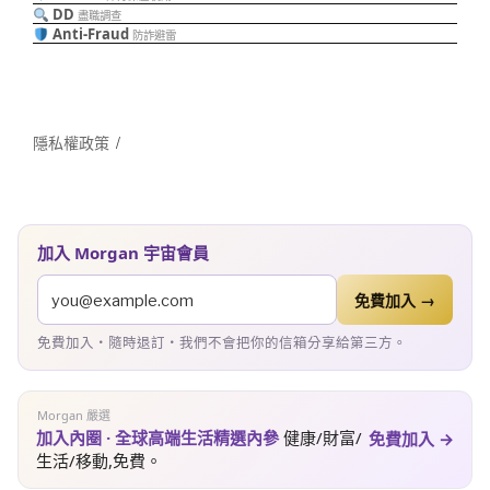
DD
盡職調查
Anti-Fraud
防詐避雷
隱私權政策
加入 Morgan 宇宙會員
免費加入 →
免費加入・隨時退訂・我們不會把你的信箱分享給第三方。
Morgan 嚴選
加入內圈 · 全球高端生活精選內參
健康/財富/
免費加入 →
生活/移動,免費。