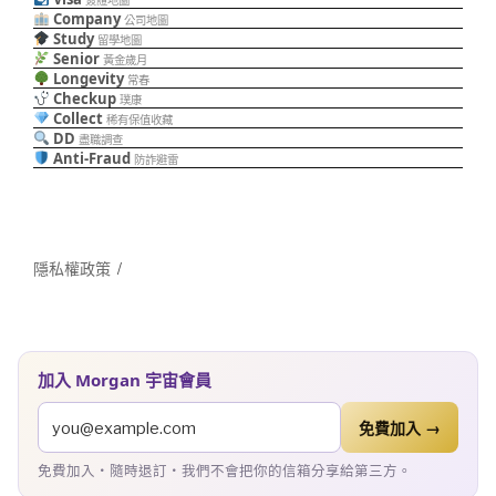
簽證地圖
Company
公司地圖
Study
留學地圖
Senior
黃金歲月
Longevity
常春
Checkup
璞康
Collect
稀有保值收藏
DD
盡職調查
Anti-Fraud
防詐避雷
隱私權政策
加入 Morgan 宇宙會員
免費加入 →
免費加入・隨時退訂・我們不會把你的信箱分享給第三方。