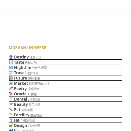
MORGAN UNIVERSE
Destiny
理解自己
Taste
理解品味
Nightlife
今晚去哪裡
Travel
理解世界
Future
理解未來
Market
理解市場與人性
Poetry
理解情緒
Oracle
AI神諭
Dental
牙科地圖
Beauty
醫美地圖
Pet
寵物地圖
Fertility
生殖地圖
Hair
植髮地圖
Design
設計地圖
Visa