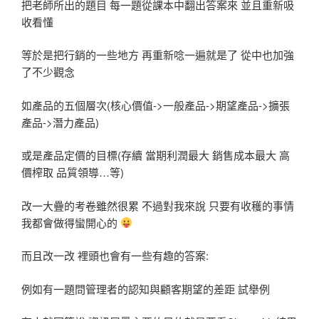
把老師所出的題目 每一題從課本中翻出答案來 並且重新吸
收看懂
等於是把行銷的一些地方 再重新唸一遍就是了 從中也加強
了不少觀念
如產品的五個層次(核心價值->一般產品->期望產品->擴張
產品->潛力產品)
或是產品定價的目標(存續 當期利潤最大 銷售成本最大 高
價榨取 品質領導…等)
改一大疊的考卷雖然很累 不過對我來說 只要有收穫的事情
我都會做得蠻開心的
而且改一改 裡頭也會有一些有趣的答案:
例如有一題問管理者的認知與顧客期望的差距 試舉例