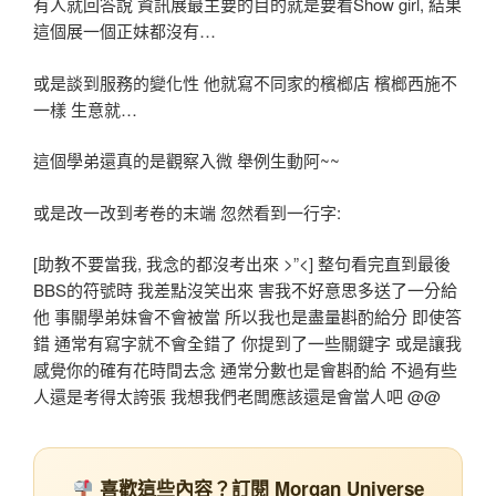
有人就回答說 資訊展最主要的目的就是要看Show girl, 結果
這個展一個正妹都沒有…
或是談到服務的變化性 他就寫不同家的檳榔店 檳榔西施不
一樣 生意就…
這個學弟還真的是觀察入微 舉例生動阿~~
或是改一改到考卷的末端 忽然看到一行字:
[助教不要當我, 我念的都沒考出來 >”<] 整句看完直到最後
BBS的符號時 我差點沒笑出來 害我不好意思多送了一分給
他 事關學弟妹會不會被當 所以我也是盡量斟酌給分 即使答
錯 通常有寫字就不會全錯了 你提到了一些關鍵字 或是讓我
感覺你的確有花時間去念 通常分數也是會斟酌給 不過有些
人還是考得太誇張 我想我們老闆應該還是會當人吧 @@
喜歡這些內容？訂閱 Morgan Universe