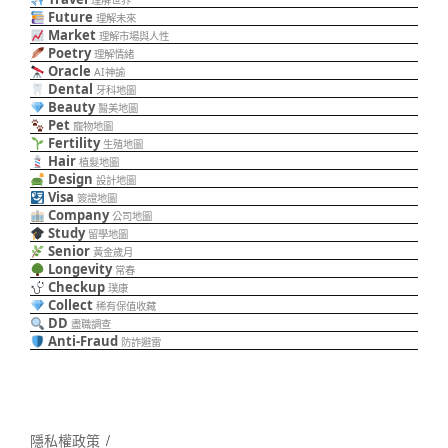
理解世界
Future
理解未來
Market
理解市場與人性
Poetry
理解情緒
Oracle
AI神諭
Dental
牙科地圖
Beauty
醫美地圖
Pet
寵物地圖
Fertility
生殖地圖
Hair
植髮地圖
Design
設計地圖
Visa
簽證地圖
Company
公司地圖
Study
留學地圖
Senior
黃金歲月
Longevity
常春
Checkup
璞康
Collect
稀有保值收藏
DD
盡職調查
Anti-Fraud
防詐避雷
隱私權政策