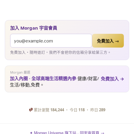
加入 Morgan 宇宙會員
免費加入 →
免費加入・隨時退訂・我們不會把你的信箱分享給第三方。
Morgan 嚴選
加入內圈 · 全球高端生活精選內參
健康/財富/
免費加入 →
生活/移動,免費。
累計瀏覽
184,244
・ 今日
118
・ 昨日
289
✦ Morgan Universe 旗下站 · 回宇宙首頁 →