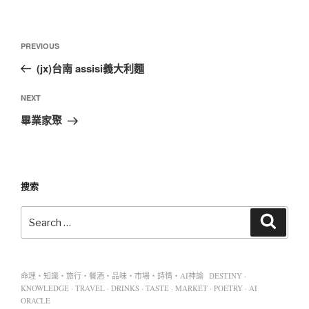
PREVIOUS
(jx)台南 assisi義大利麵
NEXT
畢業家聚
搜索
命理・知識・旅行・餐酒・品味・市場・詩情・AI神諭 DESTINY ·
KNOWLEDGE · TRAVEL · DRINKS · TASTE · MARKET · POETRY · AI
ORACLE