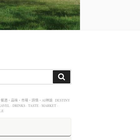
酒・品味・市場・詩情・AI神諭 DESTINY
AVEL · DRINKS · TASTE · MARKET ·
LE