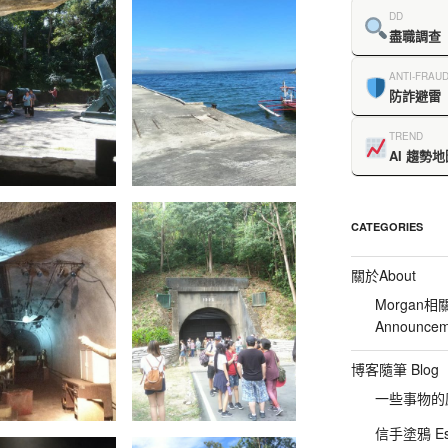
DD
盡職調查
ANTI-FRAU
防詐避雷
TREND
AI 趨勢地
CATEGORIES
關於About
Morgan相
Announcem
博客隨筆 Blog
一些事物的感想
信手塗鴉 Es