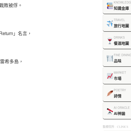
KNOWLEDG
此戰敗被俘。
知識金庫
TRAVEL
旅行地圖
Return」名言，
DRINKS
餐酒地圖
FINE DININ
科雷希多島，
品味
MARKET
市場
POETRY
詩情
AI ORACLE
AI神諭
，
醫療院所 · CLINICS