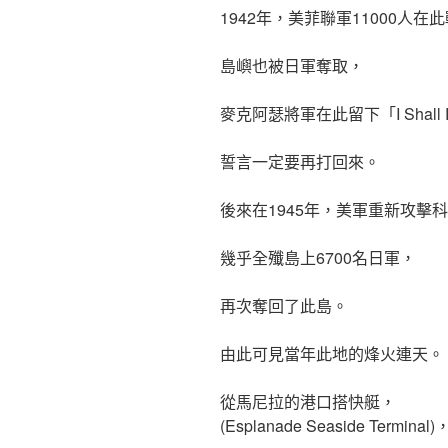
1942年，美菲聯軍11000人在
島嶼也被日軍奪取，
麥克阿瑟將軍在此留下「I Shall 
誓言一定要再打回來。
後來在1945年，美軍重新攻擊
幾乎全殲島上6700名日軍，
再次奪回了此島。
由此可見當年此地的烽火連天。
從馬尼拉的港口搭快艇，
(Esplanade Seaside Terminal)