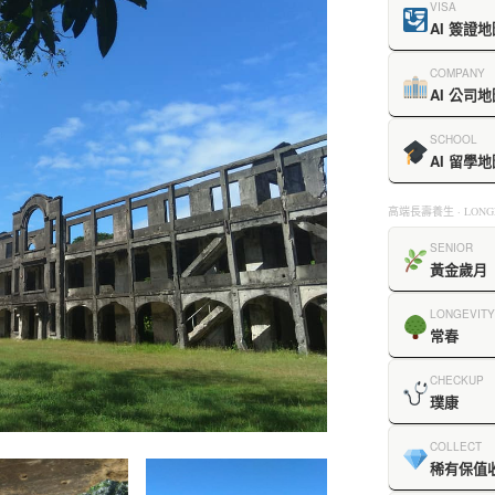
VISA
AI 簽證地
COMPANY
AI 公司地
SCHOOL
AI 留學地
高端長壽養生 · LONGE
SENIOR
黃金歲月
LONGEVITY
常春
CHECKUP
璞康
COLLECT
稀有保值