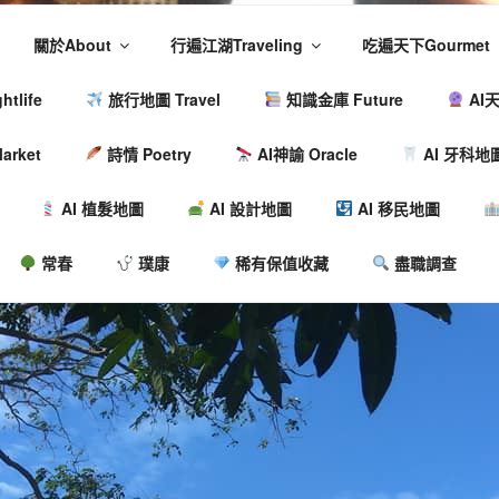
關於About
行遍江湖Traveling
吃遍天下Gourmet
tlife
旅行地圖 Travel
知識金庫 Future
AI天
arket
詩情 Poetry
AI神諭 Oracle
AI 牙科地
AI 植髮地圖
AI 設計地圖
AI 移民地圖
常春
璞康
稀有保值收藏
盡職調查