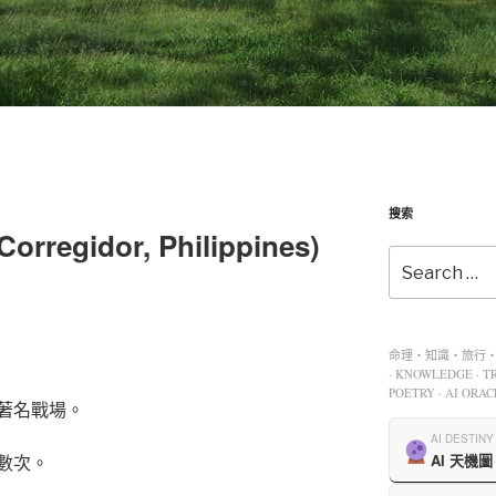
搜索
egidor, Philippines)
命理・知識・旅行・餐
· KNOWLEDGE · TR
POETRY · AI ORAC
著名戰場。
AI DESTINY
數次。
AI 天機圖