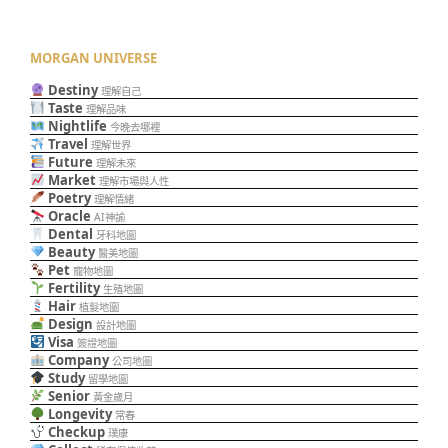
MORGAN UNIVERSE
Destiny
理解自己
Taste
理解品味
Nightlife
今晚去哪裡
Travel
理解世界
Future
理解未來
Market
理解市場與人性
Poetry
理解情緒
Oracle
AI神諭
Dental
牙科地圖
Beauty
醫美地圖
Pet
寵物地圖
Fertility
生殖地圖
Hair
植髮地圖
Design
設計地圖
Visa
簽證地圖
Company
公司地圖
Study
留學地圖
Senior
黃金歲月
Longevity
常春
Checkup
璞康