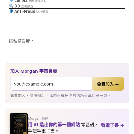
Collect
稀有保值收藏
DD
盡職調查
Anti-Fraud
防詐避雷
隱私權政策
加入 Morgan 宇宙會員
免費加入 →
免費加入・隨時退訂・我們不會把你的信箱分享給第三方。
Morgan 嚴選
用 AI 造出你的第一個網站
零基礎、
看電子書 →
手把手電子書。