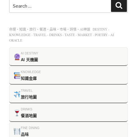
命理・知識・旅行・餐酒・品味・市場・詩情・AI神諭 DESTINY ·
KNOWLEDGE · TRAVEL · DRINKS · TASTE · MARKET · POETRY · AI
ORACLE
AI DESTINY
AI 天機圖
KNOWLEDGE
知識金庫
TRAVEL
旅行地圖
DRINKS
餐酒地圖
FINE DINING
品味