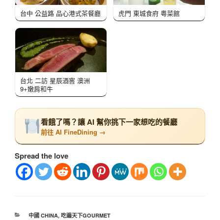
台中 公益路 品心港式茶餐廳
虎門 東城食府 粵菜館
台北 二訪 星辰酒窖 澳洲
9+嫩肩和牛
看餓了嗎？讓 AI 幫你挑下一家想吃的餐廳
前往 AI FineDining →
Spread the love
中國 CHINA
,
吃遍天下GOURMET