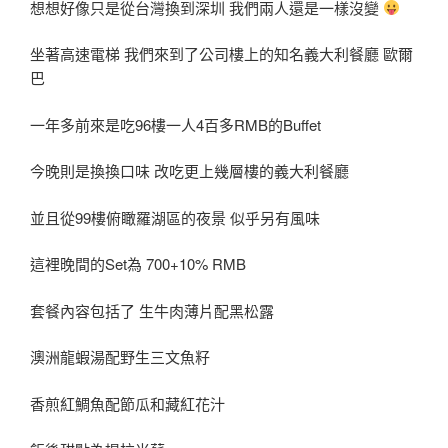
想想好像只是從台灣換到深圳 我們兩人還是一樣沒變
坐著高速電梯 我們來到了公司樓上的知名義大利餐廳 歐爾
巴
一年多前來是吃96樓一人4百多RMB的Buffet
今晚則是換換口味 改吃更上幾層樓的義大利餐廳
並且從99樓俯瞰羅湖區的夜景 似乎另有風味
這裡晚間的Set為 700+10% RMB
套餐內容包括了 生牛肉薄片配黑松露
澳洲龍蝦湯配野生三文魚籽
香煎紅鯛魚配節瓜和藏紅花汁