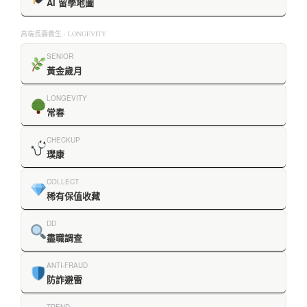
AI 留學地圖
高端長壽養生 · LONGEVITY
SENIOR
黃金歲月
LONGEVITY
常春
CHECKUP
璞康
COLLECT
稀有保值收藏
DD
盡職調查
ANTI-FRAUD
防詐避雷