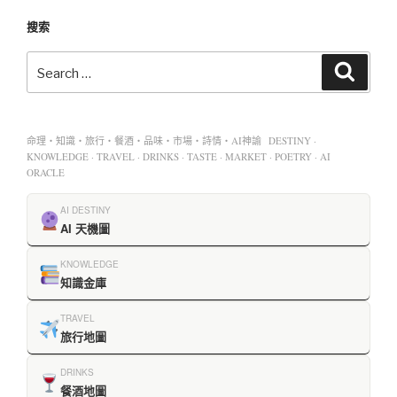
搜索
命理・知識・旅行・餐酒・品味・市場・詩情・AI神諭 DESTINY ·
KNOWLEDGE · TRAVEL · DRINKS · TASTE · MARKET · POETRY · AI
ORACLE
AI DESTINY
AI 天機圖
KNOWLEDGE
知識金庫
TRAVEL
旅行地圖
DRINKS
餐酒地圖