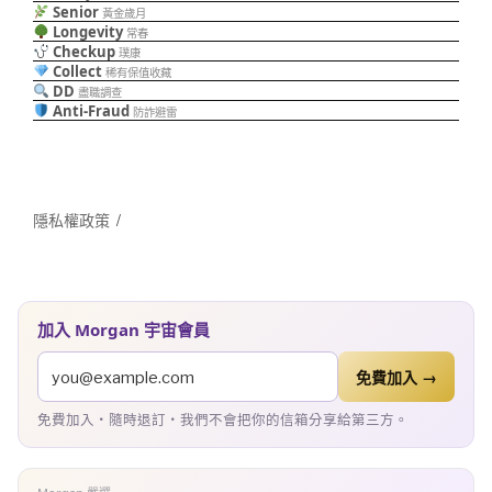
Senior
黃金歲月
Longevity
常春
Checkup
璞康
Collect
稀有保值收藏
DD
盡職調查
Anti-Fraud
防詐避雷
隱私權政策
加入 Morgan 宇宙會員
免費加入 →
免費加入・隨時退訂・我們不會把你的信箱分享給第三方。