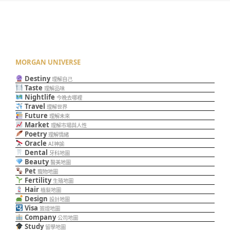
MORGAN UNIVERSE
Destiny
理解自己
Taste
理解品味
Nightlife
今晚去哪裡
Travel
理解世界
Future
理解未來
Market
理解市場與人性
Poetry
理解情緒
Oracle
AI神諭
Dental
牙科地圖
Beauty
醫美地圖
Pet
寵物地圖
Fertility
生殖地圖
Hair
植髮地圖
Design
設計地圖
Visa
簽證地圖
Company
公司地圖
Study
留學地圖