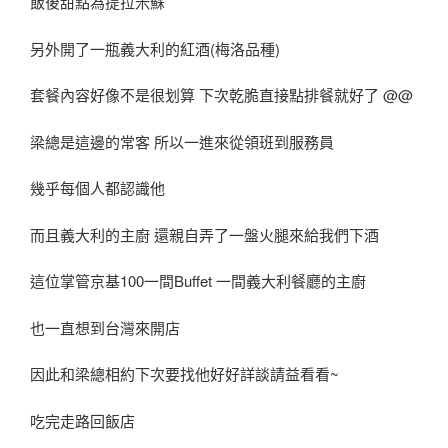
飯後甜點為提拉米蘇
另外開了一瓶義大利的紅酒(梅洛品種)
套餐內容好像不是很划算 下次乾脆直接點排餐就好了 @@
梁總是這邊的常客 所以一進來從領班到服務員
幾乎每個人都認識他
而且義大利的主廚 還親自弄了一盤火腿來給我們下酒
這位掌管京基100一間Buffet 一間義大利餐廳的主廚
也一直想到台灣來開店
因此和梁總相約下次要找他好好詳談請益看看~
吃完走路回飯店