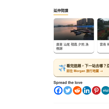
延伸閱讀
廣東 汕尾 殘霞.夕照.漁
雲南 
樵歸
看完這趟，下一站去哪？亞洲
前往 Morgan 旅行地圖 →
Spread the love