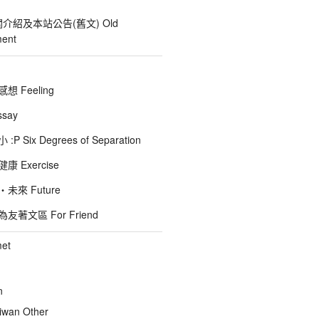
關介紹及本站公告(舊文) Old
ent
 Feeling
say
 Six Degrees of Separation
 Exercise
未來 Future
著文區 For Friend
et
n
wan Other