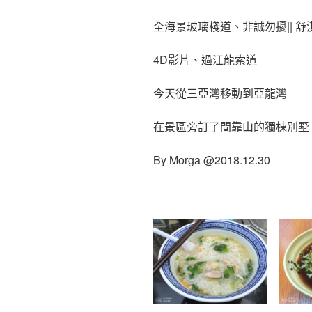
全海景玻璃棧道、非誠勿擾|| 舒
4D影片、過江龍索道
今天從三亞灣移動到亞龍灣
在景區旁訂了間靠山的獨棟別墅
By Morga @2018.12.30