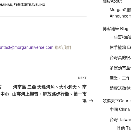
關於About
HAINAN
,
行遍江湖TRAVELING
Morgan相
Announcem
博客隨筆 Blog
一些事物的感想
ontact@morganuniverse.com
聯絡我們
信手塗鴉 Es
台灣真的很小 :P
多運動有益健康
產業‧工作‧
NEXT
古
海南島 三亞 天涯海角、大小洞天、 南
競標活動與為友
物中心
山寺海上觀音、解放路步行街、第一市
場
吃遍天下Gourm
中國 China
台灣 Taiwa
其他 Tai