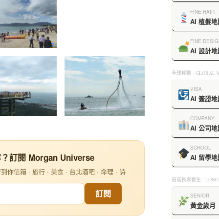
FINE HAIR
AI 植髮地
FINE DESIG
AI 設計地
全球移動 · GLOBAL M
VISA
AI 簽證地
COMPANY
AI 公司地
SCHOOL
閱 Morgan Universe
AI 留學地
信箱 · 旅行 · 美食 · 台北酒吧 · 命理 · 詩
高端長壽養生 · LONGE
訂閱
SENIOR
黃金歲月