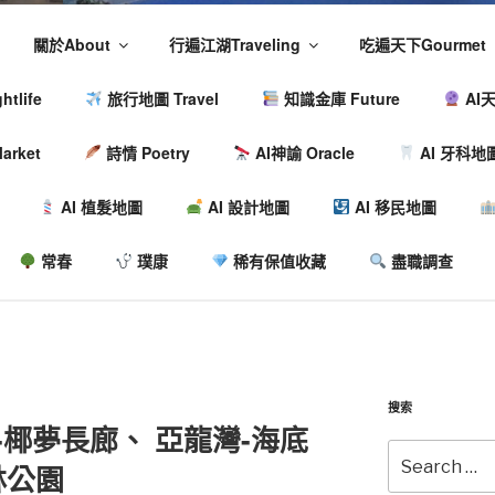
關於About
行遍江湖Traveling
吃遍天下Gourmet
tlife
旅行地圖 Travel
知識金庫 Future
AI天
arket
詩情 Poetry
AI神諭 Oracle
AI 牙科地
AI 植髮地圖
AI 設計地圖
AI 移民地圖
常春
璞康
稀有保值收藏
盡職調查
搜索
-椰夢長廊、 亞龍灣-海底
林公園