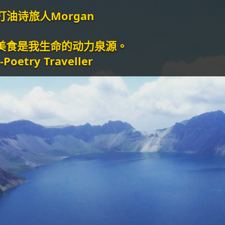
an
动力泉源。
er