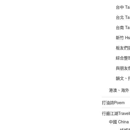
台中 Tai
台北 Tai
台南 Ta
新竹 Hs
板友們提供
綜合整理
與朋友們的
韻文、打
港澳、海外、其
打油詩Poem
行遍江湖Traveli
中國 China