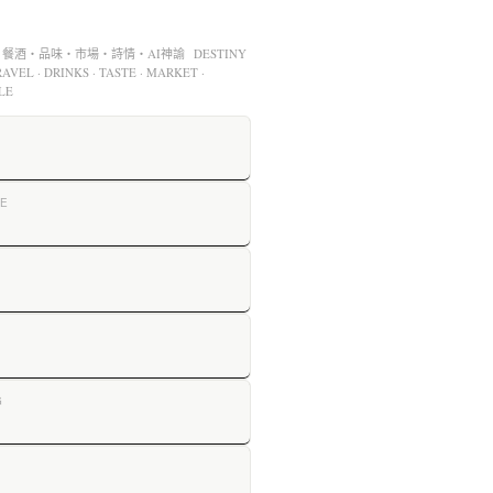
酒・品味・市場・詩情・AI神諭 DESTINY
AVEL · DRINKS · TASTE · MARKET ·
LE
E
G