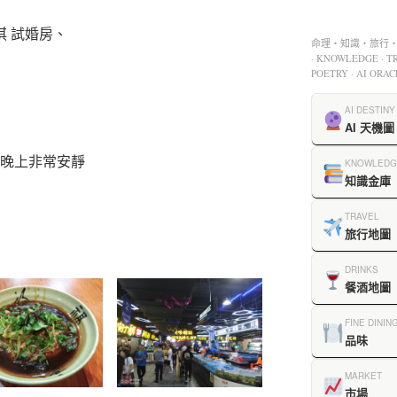
淇 試婚房、
命理・知識・旅行・餐
· KNOWLEDGE · TR
POETRY · AI ORAC
AI DESTINY
AI 天機圖
 晚上非常安靜
KNOWLEDG
知識金庫
TRAVEL
旅行地圖
DRINKS
餐酒地圖
FINE DININ
品味
MARKET
市場