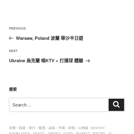
PREVIOUS
Warsaw, Poland 波蘭 華沙半日遊
NEXT
Ukraine 烏克蘭 唱KTV + 打撞球 體驗
搜索
命理・知識・旅行・餐酒・品味・市場・詩情・AI神諭 DESTINY ·
KNOWLEDGE · TRAVEL · DRINKS · TASTE · MARKET · POETRY · AI