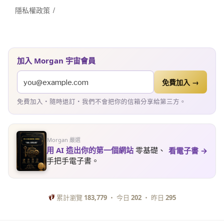
隱私權政策
加入 Morgan 宇宙會員
免費加入 →
免費加入・隨時退訂・我們不會把你的信箱分享給第三方。
Morgan 嚴選
用 AI 造出你的第一個網站
零基礎、
看電子書 →
手把手電子書。
累計瀏覽
183,779
・ 今日
202
・ 昨日
295