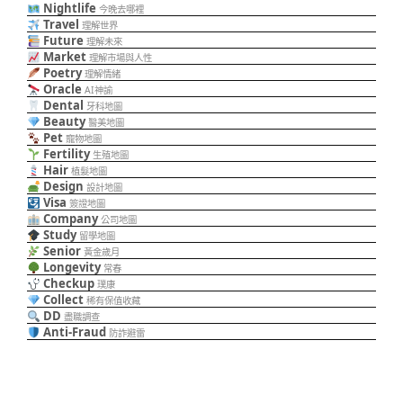
Nightlife
今晚去哪裡
Travel
理解世界
Future
理解未來
Market
理解市場與人性
Poetry
理解情緒
Oracle
AI神諭
Dental
牙科地圖
Beauty
醫美地圖
Pet
寵物地圖
Fertility
生殖地圖
Hair
植髮地圖
Design
設計地圖
Visa
簽證地圖
Company
公司地圖
Study
留學地圖
Senior
黃金歲月
Longevity
常春
Checkup
璞康
Collect
稀有保值收藏
DD
盡職調查
Anti-Fraud
防詐避雷