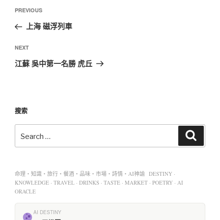
PREVIOUS
上海 磁浮列車
NEXT
江蘇 吳中第一名勝 虎丘
搜索
命理・知識・旅行・餐酒・品味・市場・詩情・AI神諭 DESTINY ·
KNOWLEDGE · TRAVEL · DRINKS · TASTE · MARKET · POETRY · AI
ORACLE
AI DESTINY