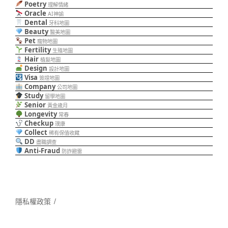
Poetry
理解情緒
Oracle
AI神諭
Dental
牙科地圖
Beauty
醫美地圖
Pet
寵物地圖
Fertility
生殖地圖
Hair
植髮地圖
Design
設計地圖
Visa
簽證地圖
Company
公司地圖
Study
留學地圖
Senior
黃金歲月
Longevity
常春
Checkup
璞康
Collect
稀有保值收藏
DD
盡職調查
Anti-Fraud
防詐避雷
隱私權政策