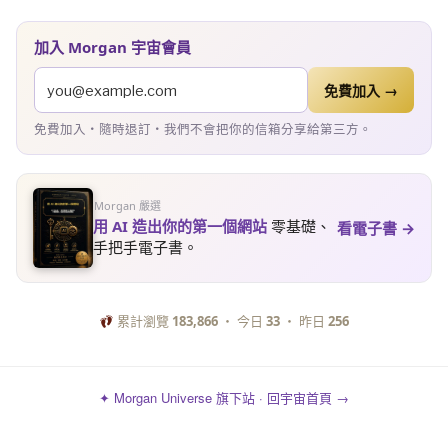
加入 Morgan 宇宙會員
免費加入 →
免費加入・隨時退訂・我們不會把你的信箱分享給第三方。
Morgan 嚴選
用 AI 造出你的第一個網站
零基礎、
看電子書 →
手把手電子書。
累計瀏覽
183,866
・ 今日
33
・ 昨日
256
✦ Morgan Universe 旗下站 · 回宇宙首頁 →