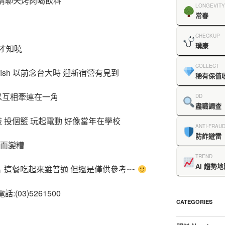
盡情聊天烤肉喝飲料
LONGEVITY
常春
CHECKUP
璞康
才知曉
COLLECT
fish 以前念台大時 迎新宿營有見到
稀有保值
以互相牽連在一角
DD
盡職調查
 投個籃 玩起電動 好像當年在學校
ANTI-FRAU
防詐避雷
望而變糟
TREND
AI 趨勢地
片 這餐吃起來雖普通 但還是僅供參考~~
(03)5261500
CATEGORIES