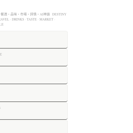
酒・品味・市場・詩情・AI神諭 DESTINY
AVEL · DRINKS · TASTE · MARKET ·
LE
E
G