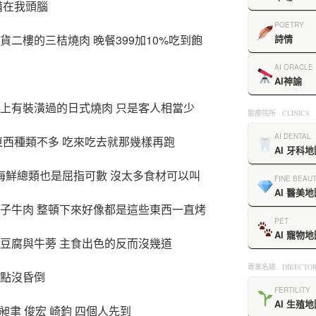
備在我頭腦
POETRY
貨二樓的三桔燒肉 晚餐399加10%吃到飽
詩情
AI ORACLE
AI神諭
得上有裝潢過的日式燒肉 只是客人相當少
醫療院所 · CLINICS
AI DENTAL
東西種類不多 吃來吃去就那幾樣再跑
AI 牙科地
 海鮮總類也是屈指可數 沒太多食材可以叫
FINE BEAU
AI 醫美地
骰子牛肉 整頓下來好像都是這些東西一直烤
PET
AI 寵物地
的豆腐與牛蒡 主食出色的反而沒幾道
專業名錄 · DIRECTOR
差點沒昏倒
FERTILITY
AI 生殖地
 昶聿 俊宏 崎鈞 四個人先到