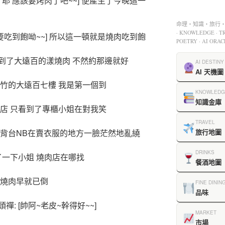
耶 應該要烤肉了吧~~] 便產生了今晚這一
命理・知識・旅行・餐
· KNOWLEDGE · TR
要吃到飽呦~~] 所以這一頓就是燒肉吃到飽
POETRY · AI ORAC
到了大遠百的漾燒肉 不然約那邊就好
AI DESTINY
AI 天機圖
竹的大遠百七樓 我是第一個到
KNOWLEDG
知識金庫
店 只看到了專櫃小姐在對我笑
TRAVEL
 背台NB在賣衣服的地方一臉茫然地亂繞
旅行地圖
DRINKS
了一下小姐 燒肉店在哪找
餐酒地圖
漾燒肉早就已倒
FINE DININ
品味
: [帥阿~老皮~幹得好~~]
MARKET
市場