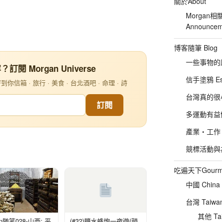
關於About
Morgan相
Announcem
博客隨筆 Blog
一些事物的感想
閱 Morgan Universe
信手塗鴉 Es
信箱 · 旅行 · 美食 · 台北酒吧 · 命理 · 詩
台灣真的很小 :P
訂閱
多運動有益健康
產業‧工作‧
競標活動與為友
吃遍天下Gourm
中國 China
台灣 Taiwa
其他 Tai
an随笔028-山西: 平
(#32)鹽水蜂炮一夜遊(韻