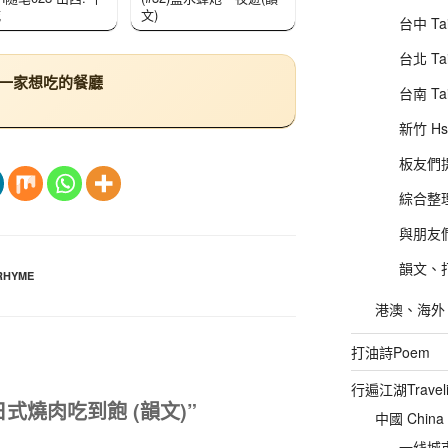
城
文)
台中 Tai
台北 Tai
下一家想吃的餐廳
台南 Ta
新竹 Hs
板友們提供
綜合整理
與朋友們的
韻文、打
HYME
港澳、海外、其
打油詩Poem
行遍江湖Traveli
三桔日式燒肉吃到飽 (韻文)”
中國 China
一线城市直