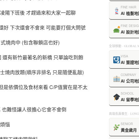
FINE HAIR
從凌陽下班後 才趕過來和大家一起聊
AI 植髮地
FINE DESIG
還好 下次還會不會來 可能要打個大問號
AI 設計地
日式燒肉中 (包含聯鎖店也好)
全球移動 · GLOBAL M
園 還有新竹最著名的新橋 只單論吃到飽
VISA
AI 簽證地
鬥牛士燒肉放題(順序非排名 只是隨便亂敲)
COMPANY
AI 公司地
但是依價位及食材來看 C/P值實在是不太
SCHOOL
AI 留學地
桌 也難怪讓人很擔心它會不會倒
高端長壽養生 · LONGE
去煩惱
SENIOR
黃金歲月