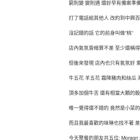
窮則變 變則通 還好早有備案準
打了電話給其他人 改約到中興百
沒記錯的話 它的前身叫做”桃”
店內氣氛昏暗算不差 至少還稱
但後來發現 店內也只有氣氛好 
牛五花 羊五花 霜降豬肉和絲瓜
頂多加個牛舌 還有相當大顆的
唯一覺得還不錯的 竟然是小菜
而且我最喜歡的味琳也找不著 
今天聚餐的朋友共五位: Moragn