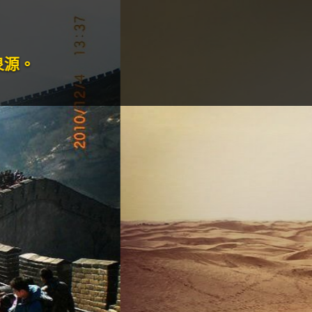
打油
旅行和美食
--P