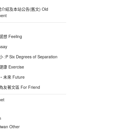
關介紹及本站公告(舊文) Old
ent
 Feeling
say
 Six Degrees of Separation
 Exercise
未來 Future
著文區 For Friend
et
n
wan Other