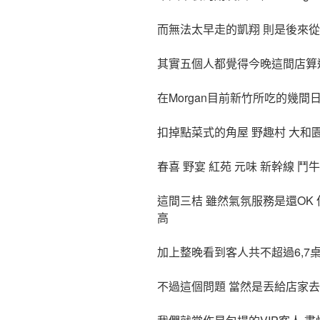
而無法太早走的凱翔 則是後來
其實五個人都覺得今晚這間店算
在Morgan目前新竹所吃的幾間
扣掉點菜式的角屋 野趣村 大和
春喜 野宴 紅苑 元味 新幹線 
這間三桔 雖然氣氛服務是還OK 
高
加上整晚看到客人共不超過6,7
不過這個問題 當然是丟給店家