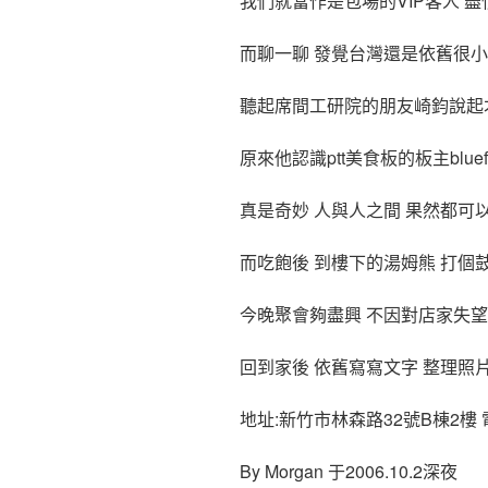
我們就當作是包場的VIP客人 
而聊一聊 發覺台灣還是依舊很小
聽起席間工研院的朋友崎鈞說起
原來他認識ptt美食板的板主blue
真是奇妙 人與人之間 果然都可
而吃飽後 到樓下的湯姆熊 打個鼓
今晚聚會夠盡興 不因對店家失
回到家後 依舊寫寫文字 整理照
地址:新竹市林森路32號B棟2樓 電話:
By Morgan 于2006.10.2深夜