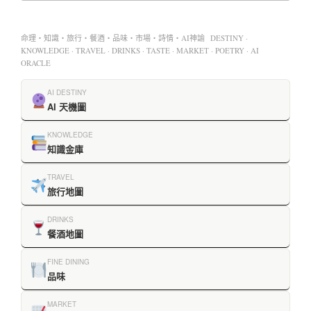
命理・知識・旅行・餐酒・品味・市場・詩情・AI神諭 DESTINY ·
KNOWLEDGE · TRAVEL · DRINKS · TASTE · MARKET · POETRY · AI
ORACLE
AI DESTINY
AI 天機圖
KNOWLEDGE
知識金庫
TRAVEL
旅行地圖
DRINKS
餐酒地圖
FINE DINING
品味
MARKET