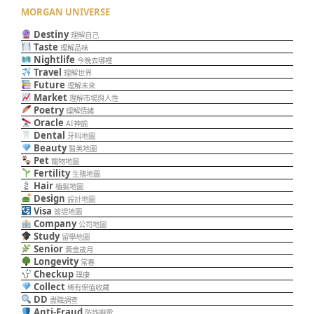
MORGAN UNIVERSE
Destiny
理解自己
Taste
理解品味
Nightlife
今晚去哪裡
Travel
理解世界
Future
理解未來
Market
理解市場與人性
Poetry
理解情緒
Oracle
AI神諭
Dental
牙科地圖
Beauty
醫美地圖
Pet
寵物地圖
Fertility
生殖地圖
Hair
植髮地圖
Design
設計地圖
Visa
簽證地圖
Company
公司地圖
Study
留學地圖
Senior
黃金歲月
Longevity
常春
Checkup
璞康
Collect
稀有保值收藏
DD
盡職調查
Anti-Fraud
防詐避雷