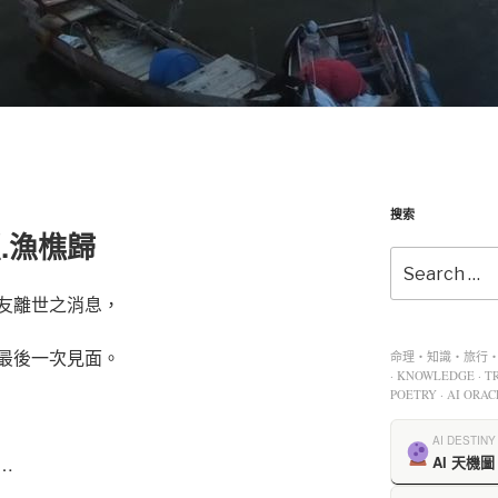
搜索
照.漁樵歸
友離世之消息，
最後一次見面。
命理・知識・旅行・餐
· KNOWLEDGE · TR
POETRY · AI ORAC
AI DESTINY
…
AI 天機圖