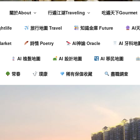
關於About
行遍江湖Traveling
吃遍天下Gourmet
tlife
旅行地圖 Travel
知識金庫 Future
AI天
arket
詩情 Poetry
AI神諭 Oracle
AI 牙科地
AI 植髮地圖
AI 設計地圖
AI 移民地圖
常春
璞康
稀有保值收藏
盡職調查