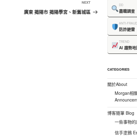
NEXT
DD
盡職調查
廣東 揭陽市 揭陽學宮、新舊城區
ANTI-FRAU
防詐避雷
TREND
AI 趨勢地
CATEGORIES
關於About
Morgan相
Announcem
博客隨筆 Blog
一些事物的感想
信手塗鴉 Es