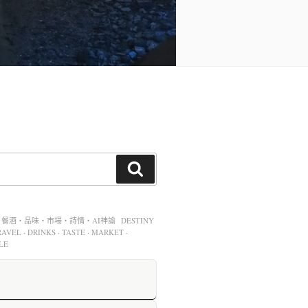
酒・品味・市場・詩情・AI神諭 DESTINY
AVEL · DRINKS · TASTE · MARKET ·
LE