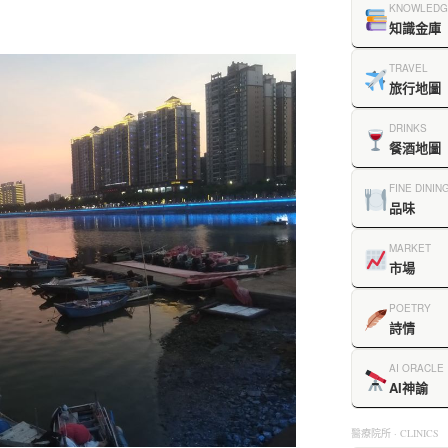
KNOWLEDG
知識金庫
TRAVEL
旅行地圖
DRINKS
餐酒地圖
FINE DININ
品味
MARKET
市場
POETRY
詩情
AI ORACLE
AI神諭
醫療院所 · CLINICS