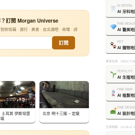
AI DENTAL
AI 牙科地
閱 Morgan Universe
FINE BEAU
信箱 · 旅行 · 美食 · 台北酒吧 · 命理 · 詩
AI 醫美地
訂閱
PET
AI 寵物地
專業名錄 · DIRECTOR
FERTILITY
AI 生殖地
FINE HAIR
AI 植髮地
FINE DESIG
AI 設計地
ey 土耳其 伊斯坦堡
北京 明十三陵 – 定陵
機場
全球移動 · GLOBAL M