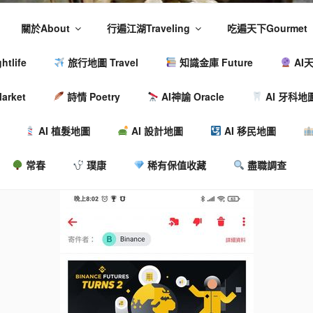
關於About
行遍江湖Traveling
吃遍天下Gourmet
tlife
旅行地圖 Travel
知識金庫 Future
AI天
arket
詩情 Poetry
AI神諭 Oracle
AI 牙科地
AI 植髮地圖
AI 設計地圖
AI 移民地圖
常春
璞康
稀有保值收藏
盡職調查