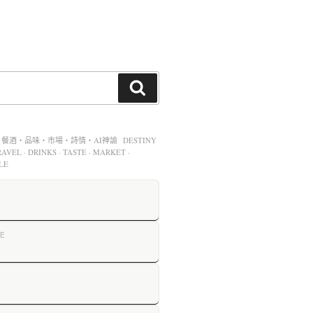
酒・品味・市場・詩情・AI神諭 DESTINY
AVEL · DRINKS · TASTE · MARKET ·
LE
E