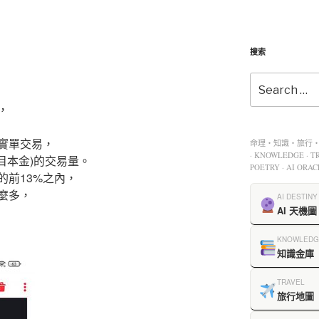
搜索
，
實單交易，
命理・知識・旅行・餐
· KNOWLEDGE · TR
目本金)的交易量。
POETRY · AI ORAC
的前13%之內，
麼多，
AI DESTINY
AI 天機圖
KNOWLEDG
知識金庫
TRAVEL
旅行地圖