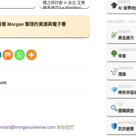
略之研討會 in 台北 艾美
SCHOOL
寒舍酒店(Le Meridien)
AI 留學地
高端長壽養生 · LONGE
 Morgan 整理的資源與電子書
SENIOR
黃金歲月
LONGEVITY
常春
CHECKUP
璞康
URE
COLLECT
稀有保值
DD
盡職調查
ANTI-FRAU
ontact@morganuniverse.com
聯絡我們
防詐避雷