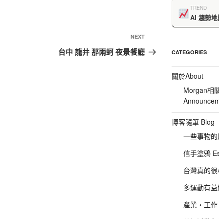
TREND
AI 趨勢地
NEXT
台中 龍井 那兩蚵 夜景餐廳
CATEGORIES
關於About
Morgan相
Announcem
博客隨筆 Blog
一些事物的感想
信手塗鴉 Es
台灣真的很小 :P
多運動有益健康
產業‧工作‧