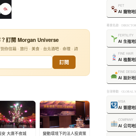
PET
AI 寵物地
專業名錄 · DIRECTOR
FERTILITY
閱 Morgan Universe
AI 生殖地
信箱 · 旅行 · 美食 · 台北酒吧 · 命理 · 詩
FINE HAIR
AI 植髮地
訂閱
FINE DESIG
AI 設計地
全球移動 · GLOBAL M
VISA
AI 簽證地
COMPANY
AI 公司地
西安 大唐不夜城
變動環境下的法人投資策