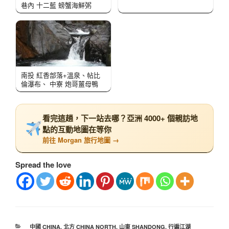
巷內 十二藍 螃蟹海鮮粥
南投 紅香部落+溫泉、帖比
倫瀑布、 中寮 炮哥薑母鴨
看完這趟，下一站去哪？亞洲 4000+ 個親訪地
點的互動地圖在等你
前往 Morgan 旅行地圖 →
Spread the love
中國 CHINA
,
北方 CHINA NORTH
,
山東 SHANDONG
,
行遍江湖