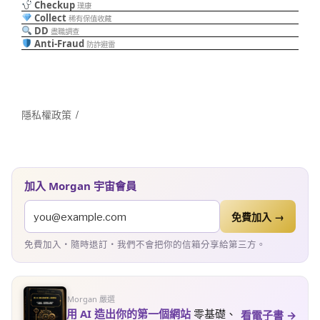
Checkup
璞康
Collect
稀有保值收藏
DD
盡職調查
Anti-Fraud
防詐避雷
隱私權政策
加入 Morgan 宇宙會員
免費加入 →
免費加入・隨時退訂・我們不會把你的信箱分享給第三方。
Morgan 嚴選
用 AI 造出你的第一個網站
零基礎、
看電子書 →