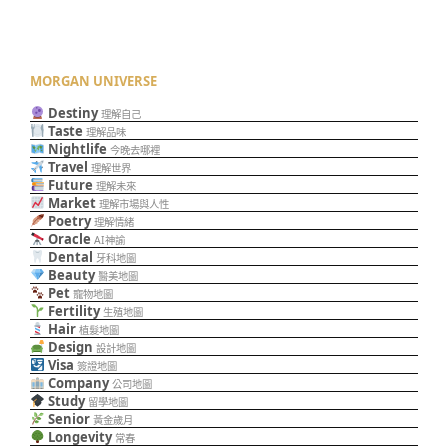
MORGAN UNIVERSE
Destiny
理解自己
Taste
理解品味
Nightlife
今晚去哪裡
Travel
理解世界
Future
理解未來
Market
理解市場與人性
Poetry
理解情緒
Oracle
AI神諭
Dental
牙科地圖
Beauty
醫美地圖
Pet
寵物地圖
Fertility
生殖地圖
Hair
植髮地圖
Design
設計地圖
Visa
簽證地圖
Company
公司地圖
Study
留學地圖
Senior
黃金歲月
Longevity
常春