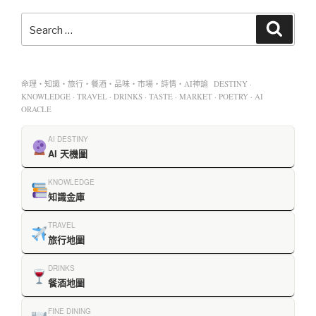
命理・知識・旅行・餐酒・品味・市場・詩情・AI神諭 DESTINY ·
KNOWLEDGE · TRAVEL · DRINKS · TASTE · MARKET · POETRY · AI
ORACLE
AI DESTINY
AI 天機圖
KNOWLEDGE
知識金庫
TRAVEL
旅行地圖
DRINKS
餐酒地圖
FINE DINING